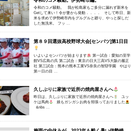
令和のコメ騒動。伊勢崎市編。
令和のコメ騒動。 我が松島家もご多分に漏れず新米を
Getして来い！令が妻から発動．．．． そして昨日、新
米を求めて伊勢崎市内をグルグルと廻り、やっと探しだ
した無洗米。 フッ …
第８９回選抜高校野球大会[センバツ]第1日目
いよいよセンバツが始まります
第一試合：愛知の至学
館VS広島の呉 第二試合：東京の日大三高VS大阪の履正
社 第三試合：熊本の熊本工業VS奈良の智辯学園 やはり
第一日の目 …
久しぶりに家族で近所の焼肉屋さんへ
昨日は、久しぶりに家族で近所の焼肉屋さんへ
ユッ
ケは馬肉
娘もガシガシお肉を頬張っておりました
&nbs …
梅雨の中休みが、2023年も酷く暑い伊勢崎