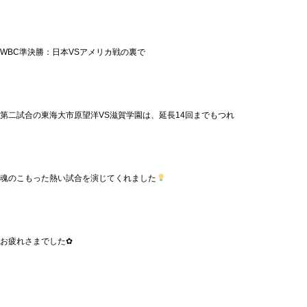
WBC準決勝：日本VSアメリカ戦の裏で
第二試合の東海大市原望洋VS滋賀学園は、延長14回までもつれ
魂のこもった熱い試合を演じてくれました
お疲れさまでした✿