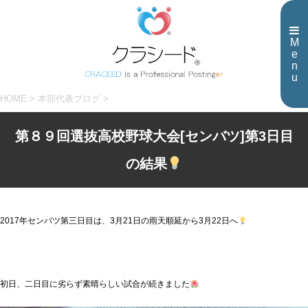
M
e
n
u
HOME
>
本部代表ブログ
>
第８９回選抜高校野球大会[センバツ]第3日目
の結果
2017年センバツ第三日目は、3月21日の雨天順延から3月22日へ
初日、二日目に劣らず素晴らしい試合が続きました