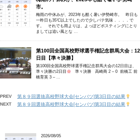
市。
梅雨の中休みが、2023年も酷く暑い伊勢崎市。 昨日も
一昨日も35℃以上でしたので少しバテ気味．．．．で
す。 それでも雨よりは、よっぽどポスティングにとり
ましては追い風とな …
第100回全国高校野球選手権記念群馬大会：12
日目【準々決勝】
第100回全国高校野球選手権記念群馬大会の12日目は、
準々決勝の2日目
準々決勝 高崎商 2 – 0 前橋工 前
橋育英 3 – …
PREV
第８９回選抜高校野球大会[センバツ]第3日目の結果
NEXT
第８９回選抜高校野球大会[センバツ]第3日目の結果
2026/08/05