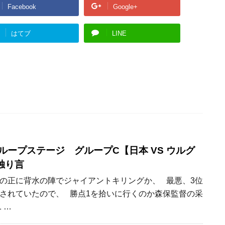
Facebook
Google+
はてブ
LINE
ループステージ グループC【日本 VS ウルグ
独り言
の正に背水の陣でジャイアントキリングか、 最悪、3位
されていたので、 勝点1を拾いに行くのか森保監督の采
 …