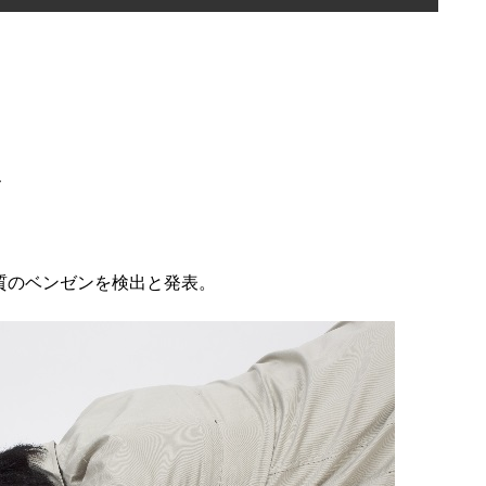
、
質のベンゼンを検出と発表。