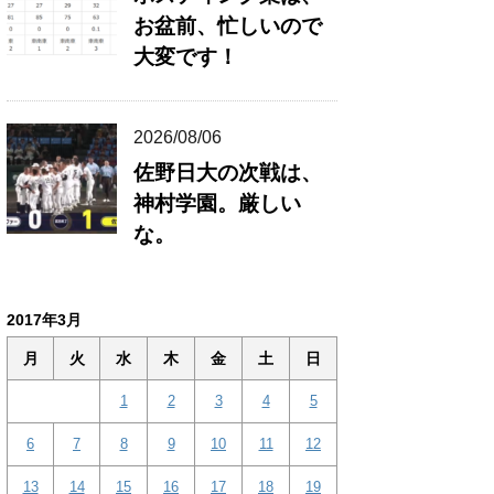
お盆前、忙しいので
大変です！
2026/08/06
佐野日大の次戦は、
神村学園。厳しい
な。
2017年3月
月
火
水
木
金
土
日
1
2
3
4
5
6
7
8
9
10
11
12
13
14
15
16
17
18
19