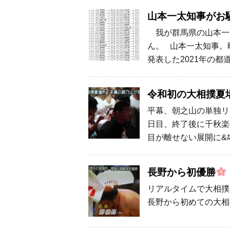
山本一太知事がお
我が群馬県の山本一
ん。 山本一太知事。
発表した2021年の都
令和初の大相撲夏
平幕、朝之山の単独リ
日目、終了後に千秋楽
目が離せない展開に&#x
長野から初優勝
リアルタイムで大相撲
長野から初めての大相