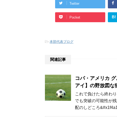
Twitter
B!
Pocket
-
本部代表ブログ
関連記事
コパ・アメリカ グ
アイ】の野放図な
これで負けたら終わり
でも突破の可能性が残
配のしどころ&#x1f4a1