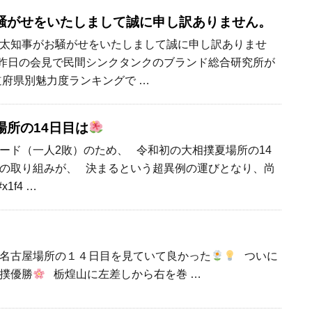
騒がせをいたしまして誠に申し訳ありません。
太知事がお騒がせをいたしまして誠に申し訳ありませ
昨日の会見で民間シンクタンクのブランド総合研究所が
道府県別魅力度ランキングで …
場所の14日目は
ード（一人2敗）のため、 令和初の大相撲夏場所の14
の取り組みが、 決まるという超異例の運びとなり、尚
1f4 …
名古屋場所の１４日目を見ていて良かった
ついに
撲優勝
栃煌山に左差しから右を巻 …