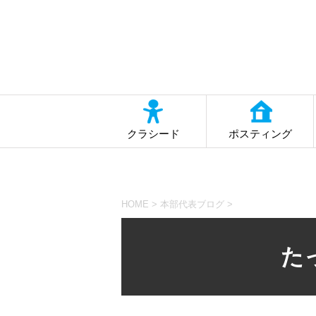
クラシード
ポスティング
HOME
>
本部代表ブログ
>
た