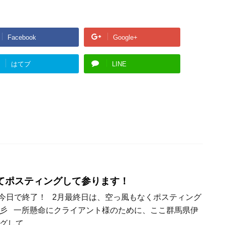
Facebook
Google+
はてブ
LINE
てポスティングして参ります！
月も今日で終了！ 2月最終日は、空っ風もなくポスティング
彡 一所懸命にクライアント様のために、ここ群馬県伊
グして …