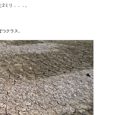
と2ミリ．．．。
ばつクラス。