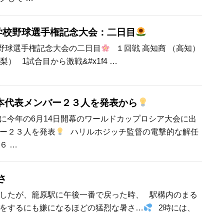
等学校野球選手権記念大会：二日目
校野球選手権記念大会の二日目
１回戦 高知商 （高知）
（山梨） 1試合目から激戦&#x1f4 …
本代表メンバー２３人を発表から
1日に今年の6月14日開幕のワールドカップロシア大会に出
ー２３人を発表
ハリルホジッチ監督の電撃的な解任
６ …
さ
したが、籠原駅に午後一番で戻った時、 駅構内のまる
をするにも嫌になるほどの猛烈な暑さ…
2時には、