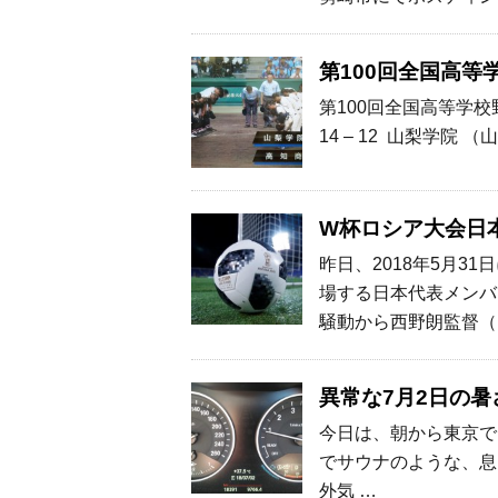
第100回全国高
第100回全国高等学
14 – 12 山梨学院 
W杯ロシア大会日
昨日、2018年5月3
場する日本代表メンバ
騒動から西野朗監督（
異常な7月2日の暑
今日は、朝から東京で
でサウナのような、息
外気 …