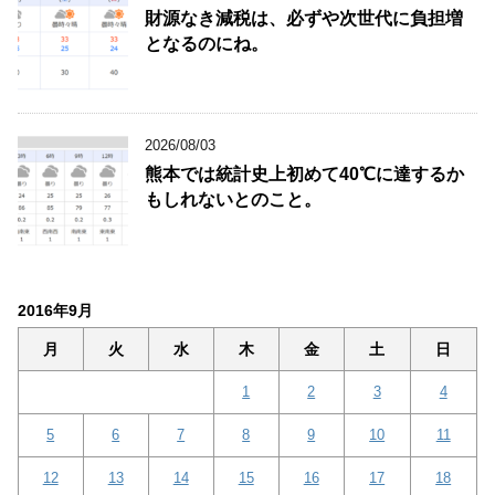
財源なき減税は、必ずや次世代に負担増
となるのにね。
2026/08/03
熊本では統計史上初めて40℃に達するか
もしれないとのこと。
2016年9月
月
火
水
木
金
土
日
1
2
3
4
5
6
7
8
9
10
11
12
13
14
15
16
17
18