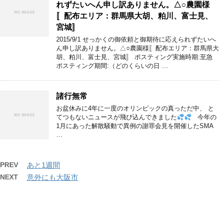
れずたいへん申し訳ありません。△○農園様
〚配布エリア：群馬県大胡、粕川、富士見、
宮城〛
2015/9/1 せっかくの御依頼と御期待に応えられずたいへ
ん申し訳ありません。△○農園様〚配布エリア：群馬県大
胡、粕川、富士見、宮城〛 ポスティング実施時期:至急
ポスティング期間:（どのくらいの日 …
諸行無常
お盆休みに4年に一度のオリンピックの真っただ中、 と
てつもないニュースが飛び込んできました
今年の
1月にあった解散騒動で異例の謝罪会見を開催したSMA
…
PREV
あと1週間
NEXT
意外にも大阪市