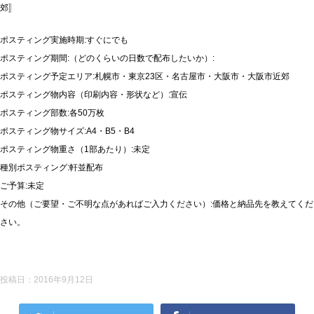
郊〛
ポスティング実施時期:すぐにでも
ポスティング期間:（どのくらいの日数で配布したいか）:
ポスティング予定エリア:札幌市・東京23区・名古屋市・大阪市・大阪市近郊
ポスティング物内容（印刷内容・形状など）:宣伝
ポスティング部数:各50万枚
ポスティング物サイズ:A4・B5・B4
ポスティング物重さ（1部あたり）:未定
種別ポスティング:軒並配布
ご予算:未定
その他（ご要望・ご不明な点があればご入力ください）:価格と納品先を教えてくだ
さい。
投稿日：
2016年9月12日