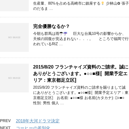
生産量、80%を占める高崎市に鎮座する
少林山✿ 張子
のだるま …
完全優勝なるか？
今朝も群馬は雨☂
巨大な台風10号の影響からか、
天候の回復が見込まれない．．．。 ところで福岡で行
われているRIZ …
2015/8/20 フランチャイズ資料のご請求。誠に
ありがとうございます。●○○■様〚開業予定エ
リア：東京都足立区〛
2015/8/20 フランチャイズ資料のご請求を賜りまして誠
にありがとうございます。●○○■様〚開業予定エリア：東
京都足立区〛 お名前: ●○○■様 お名前(カタカナ): □○■○
性別: 男性 個人 …
PREV
2018年大河ドラマ決定
NEXT
コーヒーの差別化