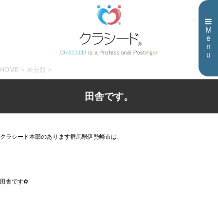
M
e
n
u
HOME
>
未分類
>
田舎です。
クラシード本部のあります群馬県伊勢崎市は、
田舎です✿