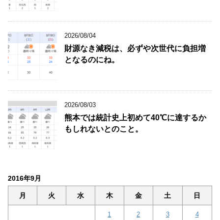
2026/08/04
財源なき減税は、必ずや次世代に負担増
となるのにね。
2026/08/03
熊本では統計史上初めて40℃に達するか
もしれないとのこと。
2016年9月
月
火
水
木
金
土
日
1
2
3
4