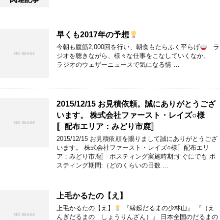
早くも2017年の予想
今朝も腹筋2,000回を行い、朝食もたらふく平らげ
ラ
ジオを聴きながら、様々な仕事をこなしていくなか、
ラジオのウェザーニュースで気になる情 …
2015/12/15 お見積依頼。誠にありがとうござ
います。 株式会社ファースト・レイズ○様
〚配布エリア：みどり市鹿〛
2015/12/15 お見積依頼を賜りまして誠にありがとうござ
います。 株式会社ファースト・レイズ○様〚配布エリ
ア：みどり市鹿〛 ポスティング実施時期:すぐにでも ポ
スティング期間:（どのくらいの日数 …
上毛かるたの【え】
上毛かるたの【え】
『縁起だるまの少林山』 『（え
んぎだるまの しょうりんざん）』 日本全国のだるまの