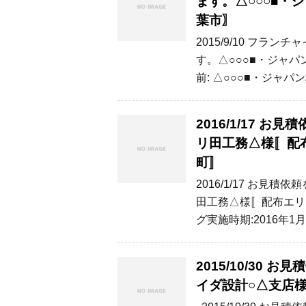
ます。△○○○■
葉市〗
2015/9/10 フ
す。△○○○■・ジャ
前: △○○○■・ジャパ
2016/1/17 
リ田工務△様〚配
町〛
2016/1/17 お
田工務△様〚配布エリ
グ実施時期:2016年1
2015/10/30
イダ設計○△支店