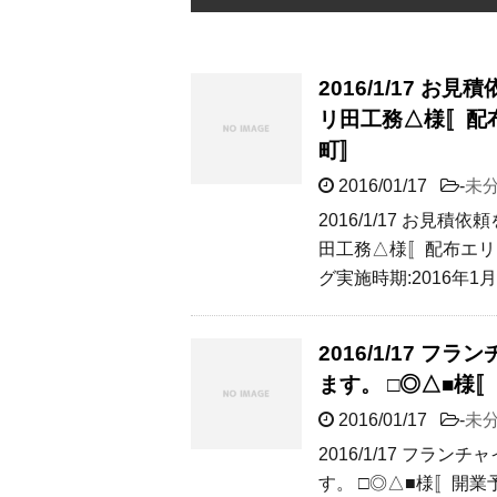
2016/1/17 
リ田工務△様〚配
町〛
2016/01/17
-
未
2016/1/17 お
田工務△様〚配布エリ
グ実施時期:2016年1
2016/1/17
ます。 □◎△■様
2016/01/17
-
未
2016/1/17 フ
す。 □◎△■様〚開業