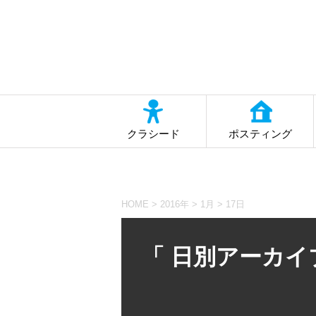
クラシード
ポスティング
HOME
>
2016年
>
1月
>
17日
「 日別アーカイブ