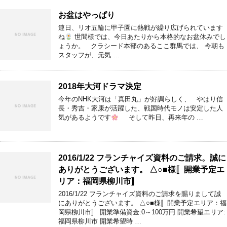
お盆はやっぱり
連日、リオ五輪に甲子園に熱戦が繰り広げられています
ね
世間様では、今日あたりから本格的なお盆休みでし
ょうか。 クラシード本部のあるここ群馬では、 今朝も
スタッフが、元気 …
2018年大河ドラマ決定
今年のNHK大河は「真田丸」が好調らしく、 やはり信
長・秀吉・家康が活躍した、戦国時代モノは安定した人
気があるようです
そして昨日、再来年の …
2016/1/22 フランチャイズ資料のご請求。誠に
ありがとうございます。 △○■様〚開業予定エ
リア：福岡県柳川市〛
2016/1/22 フランチャイズ資料のご請求を賜りまして誠
にありがとうございます。 △○■様〚開業予定エリア：福
岡県柳川市〛 開業準備資金:0～100万円 開業希望エリア:
福岡県柳川市 開業希望時 …