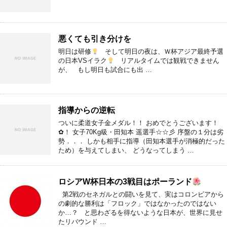
悪くても引き分けを
明日は研修
そして明日の夜は、Ｗ杯アジア最終予選
の日本VSイラク
リアルタイムでは観戦できません
が、 もし明日も試合にも出 …
指導からの逆転
ついに柔道女子金メダル！！ おめでとうございます！
✿！ 女子70Kg級・田知本 遥選手☆☆彡 序盤の１分は劣
勢．．． しかも相手に指導（田知本選手が消極的だった
ため）を与えてしまい、 どうなってしまう …
ロシアW杯日本の3戦目はポーランド
第2戦のセネガルとの闘いを見て、実はコロンビアから
の劇的な勝利は「フロック」ではなかったのではない
か…？ と思わざるを得ないような日本が、世界に見せ
たリバウンド …