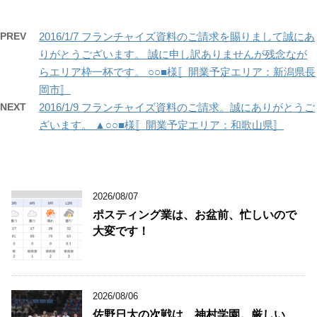
PREV
2016/1/7 フランチャイズ資料のご請求を賜りまして誠にあ
りがとうございます。 誠に申し訳ありませんが残念なが
らエリア枠一杯です。 ○○■様〚開業予定エリア：新潟県長
岡市〛
NEXT
2016/1/9 フランチャイズ資料のご請求。誠にありがとうご
ざいます。 ▲○○■様〚開業予定エリア：和歌山県〛
2026/08/07
ポスティング業は、お盆前、忙しいので
大変です！
2026/08/06
佐野日大の次戦は、神村学園。厳しい