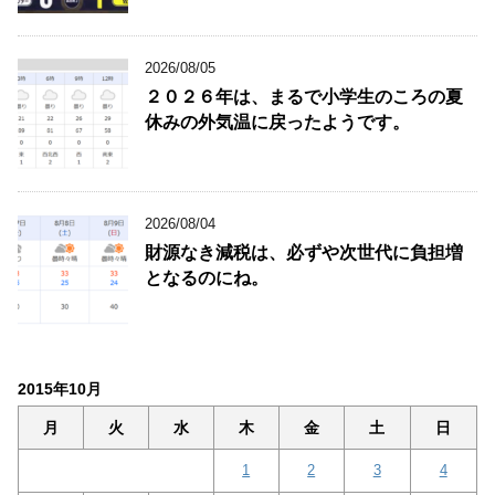
2026/08/05
２０２６年は、まるで小学生のころの夏
休みの外気温に戻ったようです。
2026/08/04
財源なき減税は、必ずや次世代に負担増
となるのにね。
2015年10月
月
火
水
木
金
土
日
1
2
3
4