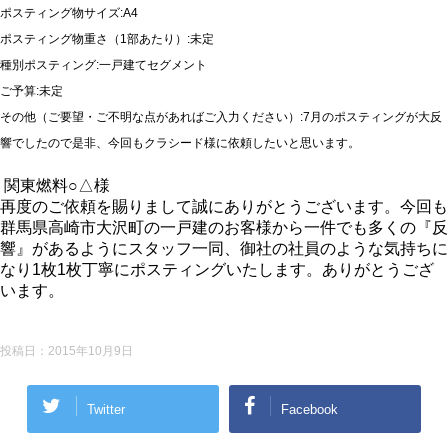
ポスティング物サイズ:A4
ポスティング物重さ（1部あたり）:未定
種別ポスティング:一戸建てセグメント
ご予算:未定
その他（ご要望・ご不明な点があればご入力ください）:7月のポスティングが大反
響でしたので是非、今回もクラシード様に依頼したいと思います。
関東燃料○△様
再度のご依頼を賜りまして誠にありがとうございます。今回も
群馬県高崎市大沢町の一戸建のお客様から一件でも多くの『反
響』があるようにスタッフ一同、御社の社員のような気持ちに
なり1枚1枚丁寧にポスティングいたします。ありがとうござ
います。
投稿日：
2015年10月9日
Twitter
Facebook