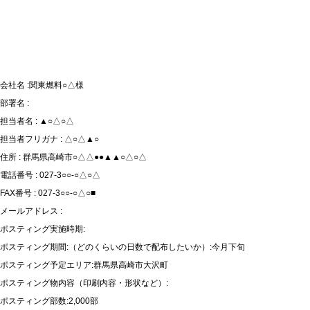
会社名 :関東燃料○△様
部署名 :
担当者名 : ▲○△○△
担当者フリガナ : △○△▲○
住所 : 群馬県高崎市○△△●●▲▲○△○△
電話番号 : 027-3○○-○△○△
FAX番号 : 027-3○○-○△○■
メールアドレス :
ポスティング実施時期:
ポスティング期間:（どのくらいの日数で配布したいか）:今月下旬
ポスティング予定エリア:群馬県高崎市大沢町
ポスティング物内容（印刷内容・形状など）:
ポスティング部数:2,000部