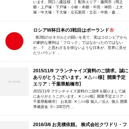
います。関口△建設様 〚配布エリア・藤岡市（岡之
郷・上戸塚・下戸塚・小林・本郷・牛田・神田・上大
塚・中大塚・下大塚・立石新田・立石・中島・森 …
ロシアW杯日本の3戦目はポーランド
第2戦のセネガルとの闘いを見て、実はコロンビアから
の劇的な勝利は「フロック」ではなかったのではない
か…？ と思わざるを得ないような日本が、世界に見せ
たリバウンド …
2015/11/9 フランチャイズ資料のご請求。誠に
ありがとうございます。✕△○○様〚開業予定
エリア：千葉県船橋市〗
2015/11/9 フランチャイズ資料のご請求を賜りまして誠
にありがとうございます。✕△○○様〚開業予定エリア：
千葉県船橋市〗 お名前: ✕△○○様 個人／法人: 個人 開業
準備資金: 0～100万円 …
2016/3/6 お見積依頼。 株式会社クワドリ・フ