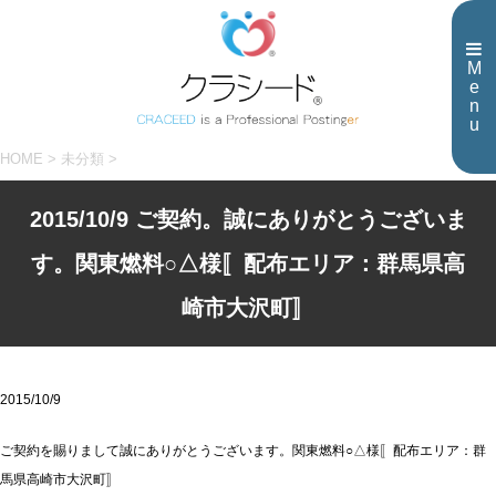
M
e
n
u
HOME
>
未分類
>
2015/10/9 ご契約。誠にありがとうございま
す。関東燃料○△様〚配布エリア：群馬県高
崎市大沢町〛
2015/10/9
ご契約を賜りまして誠にありがとうございます。関東燃料○△様〚配布エリア：群
馬県高崎市大沢町〛