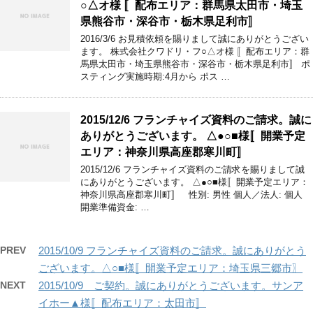
○△オ様 〚配布エリア：群馬県太田市・埼玉
県熊谷市・深谷市・栃木県足利市〛
2016/3/6 お見積依頼を賜りまして誠にありがとうござい
ます。 株式会社クワドリ・フ○△オ様 〚配布エリア：群
馬県太田市・埼玉県熊谷市・深谷市・栃木県足利市〛 ポ
スティング実施時期:4月から ポス …
2015/12/6 フランチャイズ資料のご請求。誠に
ありがとうございます。 △●○■様〚開業予定
エリア：神奈川県高座郡寒川町〛
2015/12/6 フランチャイズ資料のご請求を賜りまして誠
にありがとうございます。 △●○■様〚開業予定エリア：
神奈川県高座郡寒川町〛 性別: 男性 個人／法人: 個人
開業準備資金: …
PREV
2015/10/9 フランチャイズ資料のご請求。誠にありがとう
ございます。△○■様〚開業予定エリア：埼玉県三郷市〗
NEXT
2015/10/9 ご契約。誠にありがとうございます。サンア
イホー▲様〚配布エリア：太田市〛