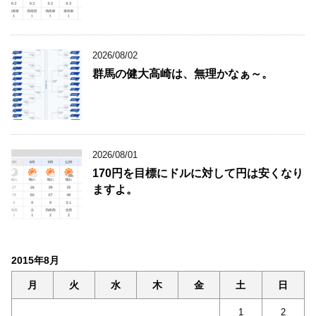
2026/08/02
群馬の健大高崎は、無理かなぁ～。
2026/08/01
170円を目標にドルに対して円は安くなり
ますよ。
2015年8月
月
火
水
木
金
土
日
1
2