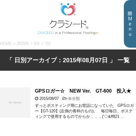
M
e
n
u
HOME
>
2015年
>
8月
>
7日
「 日別アーカイブ：2015年08月07日 」 一覧
GPSロガー☆ NEW Ver. GT-600 投入★
2015/08/07
-
未分類
ずっとポスティング用にお世話になっていた GPSロガ
ー【GT-120】(左側の青枠のもの)。 毎日毎日、ポステ
ィングで使用するものでからか．．．(‘◇&#821 …