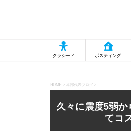
クラシード
ポスティング
HOME
>
本部代表ブログ
>
久々に震度5弱
てコス