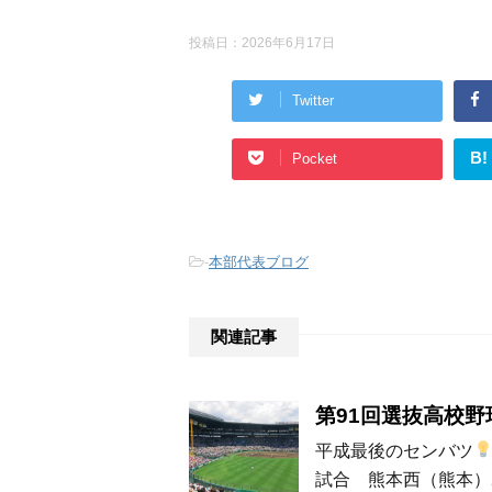
投稿日：
2026年6月17日
Twitter
B!
Pocket
-
本部代表ブログ
関連記事
第91回選抜高校野
平成最後のセンバツ
試合 熊本西（熊本）2 