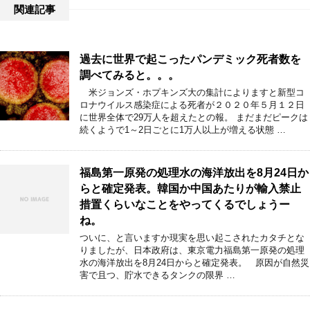
関連記事
過去に世界で起こったパンデミック死者数を
調べてみると。。。
米ジョンズ・ホプキンズ大の集計によりますと新型コ
ロナウイルス感染症による死者が２０２０年５月１２日
に世界全体で29万人を超えたとの報。 まだまだピークは
続くようで1～2日ごとに1万人以上が増える状態 …
福島第一原発の処理水の海洋放出を8月24日か
らと確定発表。韓国か中国あたりが輸入禁止
措置くらいなことをやってくるでしょうー
ね。
ついに、と言いますか現実を思い起こされたカタチとな
りましたが、日本政府は、東京電力福島第一原発の処理
水の海洋放出を8月24日からと確定発表。 原因が自然災
害で且つ、貯水できるタンクの限界 …