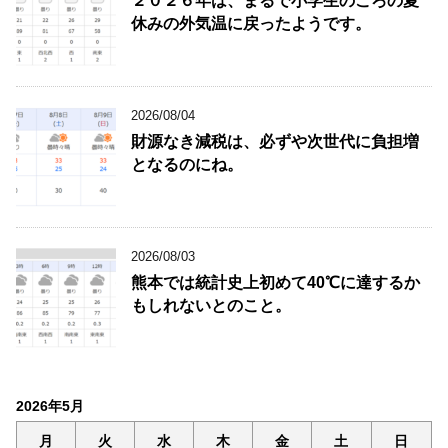
２０２６年は、まるで小学生のころの夏
休みの外気温に戻ったようです。
2026/08/04
財源なき減税は、必ずや次世代に負担増
となるのにね。
2026/08/03
熊本では統計史上初めて40℃に達するか
もしれないとのこと。
2026年5月
月
火
水
木
金
土
日