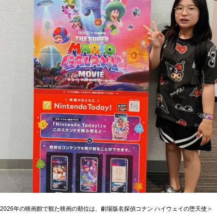
2026年の映画館で観た映画の順位は、劇場版名探偵コナン ハイウェイの堕天使＞