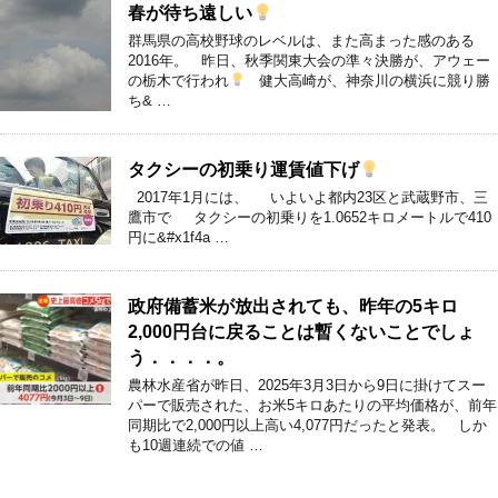
春が待ち遠しい
群馬県の高校野球のレベルは、また高まった感のある
2016年。 昨日、秋季関東大会の準々決勝が、アウェー
の栃木で行われ
健大高崎が、神奈川の横浜に競り勝
ち& …
タクシーの初乗り運賃値下げ
2017年1月には、 いよいよ都内23区と武蔵野市、三
鷹市で タクシーの初乗りを1.0652キロメートルで410
円に&#x1f4a …
政府備蓄米が放出されても、昨年の5キロ
2,000円台に戻ることは暫くないことでしょ
う．．．．。
農林水産省が昨日、2025年3月3日から9日に掛けてスー
パーで販売された、お米5キロあたりの平均価格が、前年
同期比で2,000円以上高い4,077円だったと発表。 しか
も10週連続での値 …