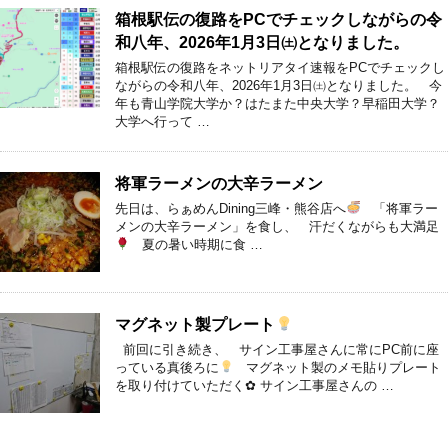
箱根駅伝の復路をPCでチェックしながらの令
和八年、2026年1月3日㈯となりました。
箱根駅伝の復路をネットリアタイ速報をPCでチェックし
ながらの令和八年、2026年1月3日㈯となりました。 今
年も青山学院大学か？はたまた中央大学？早稲田大学？
大学へ行って …
将軍ラーメンの大辛ラーメン
先日は、らぁめんDining三峰・熊谷店へ
「将軍ラー
メンの大辛ラーメン」を食し、 汗だくながらも大満足
夏の暑い時期に食 …
マグネット製プレート
前回に引き続き、 サイン工事屋さんに常にPC前に座
っている真後ろに
マグネット製のメモ貼りプレート
を取り付けていただく✿ サイン工事屋さんの …