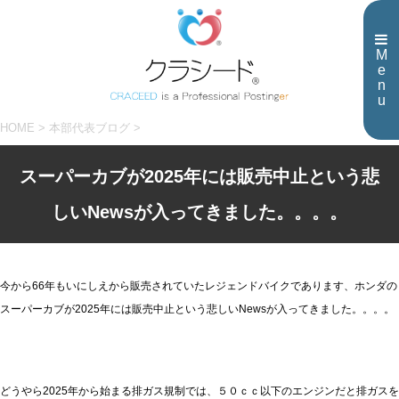
M
e
n
u
HOME
>
本部代表ブログ
>
スーパーカブが2025年には販売中止という悲
しいNewsが入ってきました。。。。
今から66年もいにしえから販売されていたレジェンドバイクであります、ホンダの
スーパーカブが2025年には販売中止という悲しいNewsが入ってきました。。。。
どうやら2025年から始まる排ガス規制では、５０ｃｃ以下のエンジンだと排ガスを