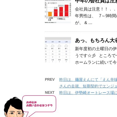
中年の会社員は注
会社員は注意！！．．
年男性は、 7～9時
が、 & …
あっ、もちろん大
新年度初の土曜日の伊
うです☆彡 ところで
ホームランに続いて今
PREV
昨日は、麺屋えんにて「えん辛味
さんの去就。短期契約でエンジ
NEXT
昨日は、伊勢崎オートレース場