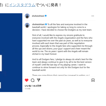
間）に
インスタグラム
でついに発表！