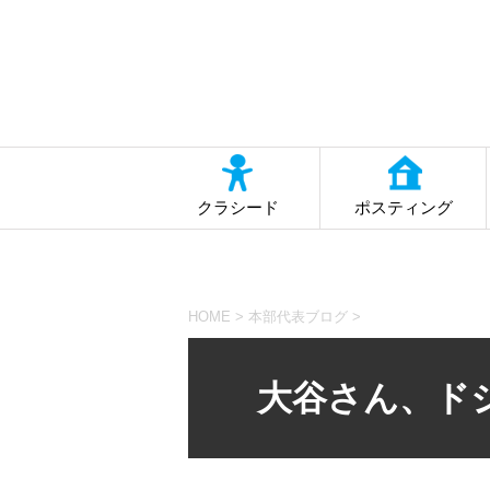
クラシード
ポスティング
HOME
>
本部代表ブログ
>
大谷さん、ド