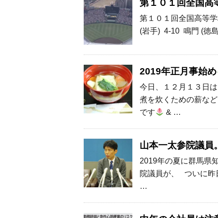
第１０１回全国高
第１０１回全国高等学
(岩手) 4-10 鳴門 (徳
2019年正月事始め
今日、１２月１３日は
煮を炊くための薪など
です
& …
山本一太参院議員
2019年の夏に群馬
院議員が、 ついに昨
…