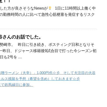
意！！
した方が良さそうなNewsが
1日に11時間以上働く中
間の勤務時間の人に比べて急性心筋梗塞を発症するリスク
谷さんのお話でした。
勢崎市。 昨日に引き続き、ポスティング日和となりそ
一昨日、ドジャース移籍後9試合目で打った今シーズン初
日も2号を …
噌ラーメン（大辛）」1,000円也☆彡 そして大注目の大谷
ェルス残留を予想（希望を含め）しておきます☆彡
にて鉄馬縁日に参加。