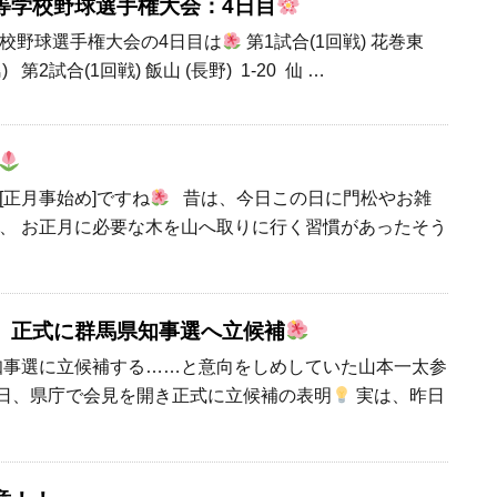
等学校野球選手権大会：4日目
校野球選手権大会の4日目は
第1試合(1回戦) 花巻東
島) 第2試合(1回戦) 飯山 (長野) 1-20 仙 …
[正月事始め]ですね
昔は、今日この日に門松やお雑
、 お正月に必要な木を山へ取りに行く習慣があったそう
。正式に群馬県知事選へ立候補
県知事選に立候補する……と意向をしめしていた山本一太参
日、県庁で会見を開き正式に立候補の表明
実は、昨日