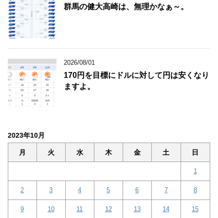
群馬の健大高崎は、無理かなぁ～。
2026/08/01
170円を目標にドルに対して円は安くなり
ますよ。
2023年10月
月
火
水
木
金
土
日
1
2
3
4
5
6
7
8
9
10
11
12
13
14
15