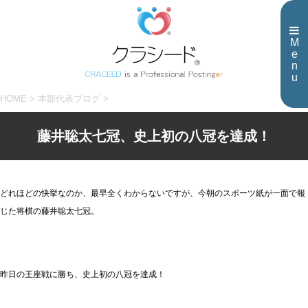
M
e
n
u
HOME
>
本部代表ブログ
>
藤井聡太七冠、史上初の八冠を達成！
どれほどの快挙なのか、最早全くわからないですが、今朝のスポーツ紙が一面で報
じた将棋の藤井聡太七冠。
昨日の王座戦に勝ち、史上初の八冠を達成！