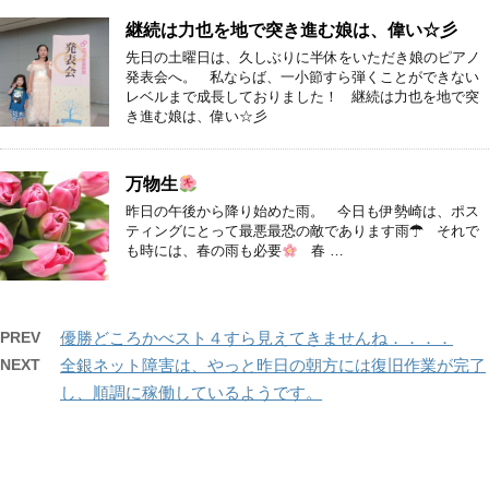
継続は力也を地で突き進む娘は、偉い☆彡
先日の土曜日は、久しぶりに半休をいただき娘のピアノ
発表会へ。 私ならば、一小節すら弾くことができない
レベルまで成長しておりました！ 継続は力也を地で突
き進む娘は、偉い☆彡
万物生
昨日の午後から降り始めた雨。 今日も伊勢崎は、ポス
ティングにとって最悪最恐の敵であります雨☂ それで
も時には、春の雨も必要
春 …
PREV
優勝どころかべスト４すら見えてきませんね．．．．
NEXT
全銀ネット障害は、やっと昨日の朝方には復旧作業が完了
し、順調に稼働しているようです。