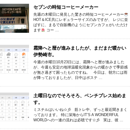
セブンの時短コーヒーメーカー
先週の木曜日に発見した驚きの時短コーヒーメーカー
HOT＆ICE共にレギュラーサイズのみですが、 レジに並
ばすに、まるで自販機のようにセブンカフェがいただけ
ます
コー …
霜降へと暦が進みましたが、まだまだ暖かい
伊勢崎市。
今週の水曜日10月23日には、霜降へと暦が進みました
が、今週も安定の地球温暖化現象からの暖かさで季節感
が無さ過ぎて困ったものですね。 今日は、朝方には雨
が降っておりましたが、日中はポステ …
土曜日なのでそろそろ、ベンチプレス始めま
す。
ミスチルはいいね☆彡 筋トレ中、ずっと最近聞きまく
っております。 特に深海からIT’S A WONDERFUL
WORLDへの一連の流れは必聴です☆彡 実は、彼 …