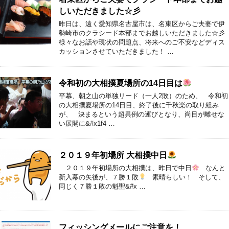
しいただきました☆彡
昨日は、遠く愛知県名古屋市は、名東区からご夫妻で伊
勢崎市のクラシード本部までお越しいただきました☆彡
様々なお話や現状の問題点、将来へのご不安などディス
カッションさせていただきました！ …
令和初の大相撲夏場所の14日目は
平幕、朝之山の単独リード（一人2敗）のため、 令和初
の大相撲夏場所の14日目、終了後に千秋楽の取り組み
が、 決まるという超異例の運びとなり、尚目が離せな
い展開に&#x1f4 …
２０１９年初場所 大相撲中日
２０１９年初場所の大相撲は、昨日で中日
なんと
新入幕の矢後が、７勝１敗
素晴らしい！ そして、
同じく７勝１敗の魁聖&#x …
フィッシングメールにご注意を！