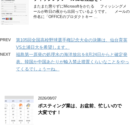
またまた懲りずにMicrosoftをかたる フィッシングメ
ールが昨日の夜から出回っているようです。 メールの
件名に「OFFICEのプロダクトキー …
PREV
第105回全国高校野球選手権記念大会の決勝は、仙台育英
VS土浦日大を希望します。
NEXT
福島第一原発の処理水の海洋放出を8月24日からと確定発
表。韓国か中国あたりが輸入禁止措置くらいなことをやっ
てくるでしょうーね。
2026/08/07
ポスティング業は、お盆前、忙しいので
大変です！