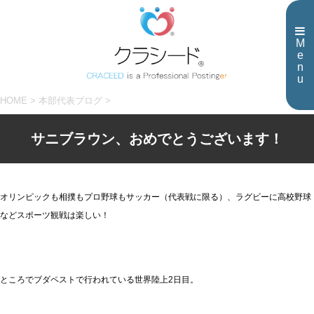
M
e
n
u
HOME
>
本部代表ブログ
>
サニブラウン、おめでとうございます！
オリンピックも相撲もプロ野球もサッカー（代表戦に限る）、ラグビーに高校野球
などスポーツ観戦は楽しい！
ところでブダペストで行われている世界陸上2日目。