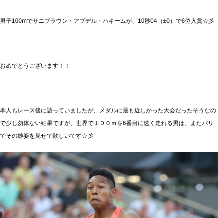
男子100mでサニブラウン・アブデル・ハキームが、10秒04（±0）で6位入賞☆彡
おめでとうございます！！
本人もレース後に語っていましたが、メダルに最も近しかった大会だったそうなの
で少し勿体ない結果ですが、世界で１００ｍを6番目に速く走れる男は、またパリ
でその雄姿を見せて欲しいです☆彡