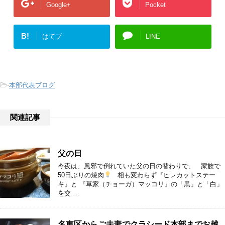
Google+
Pocket
B!
はてブ
LINE
-
本部代表ブログ
関連記事
父の日
今夜は、風邪で倒れていた父の日の替わりで、 家族で
50日ぶりの焼肉
相も変わらず『ヒレカットステー
キ』と 『草家（チョーガ）マッコリ』の「黒」と「白」
を交 …
名東区からご夫妻でクラシード本部までお越