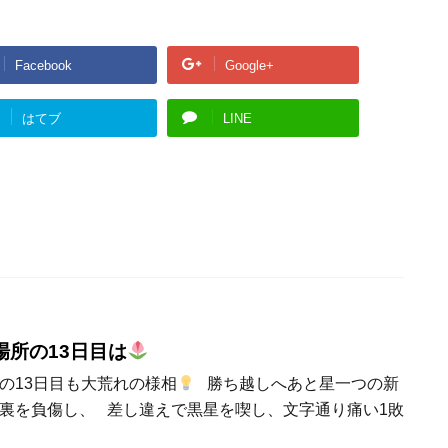
Facebook
Google+
はてブ
LINE
場所の13日目は
の13日目も大荒れの様相
勝ち越しへあと星一つの新
裏を負傷し、 差し違えで黒星を喫し、文字通り痛い1敗