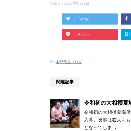
投稿日：
2023年3月28日
Twitter
B!
Pocket
-
本部代表ブログ
関連記事
令和初の大相撲夏
令和初の大相撲夏場所
入幕、炎鵬は右太もも
となってしま …