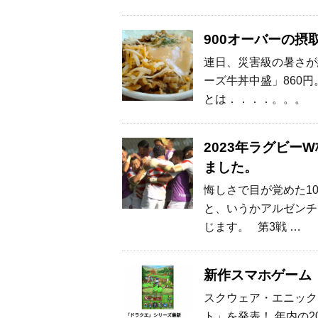
900オーバーの
連日、災害級の暑さが
ーズ牛丼中盛」860円
とは．．．．。。。
2023年ラグビー
ました。
悔しさで目が覚めた1
と、いうかアルゼンチ
じます。 第3戦 …
新作スマホゲーム
スクウェア・エニック
ト」を発表！ 年内の2