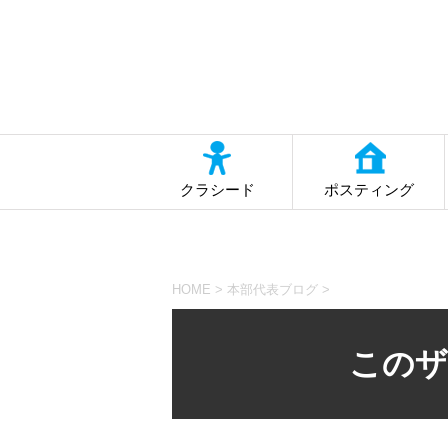
クラシード
ポスティング
HOME
>
本部代表ブログ
>
このザ