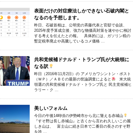
表面だけの対症療法しかできない石破内閣と
なるのを予想します。
昨日、石破首相は、公明党の斉藤代表と官邸で会談、
2025年度予算成立後、強力な物価高対策を速やかに検討
する考えを伝えたとの報。 具体的には、ガソリン税の
暫定税率廃止や高騰しているコメ価格 …
共和党候補ドナルド・トランプ氏が大統領に
なる訳
昨日（2016年11月2日）の アメリカワシントン・ポスト
（ＷＰ）／ＡＢＣの最新の世論調査によると
米大統
領選の共和党候補ドナルド・トランプ氏と 民主党候補ヒ
ラリー・ク …
美しいフォルム
今日の午後14時頃の伊勢崎市から北に聳える赤城山
『すそ野は長し赤城山』と古くから言われ久しいこの麗
しき山は、 富士山に続き日本で二番目の長さのすそ野
を誇 …