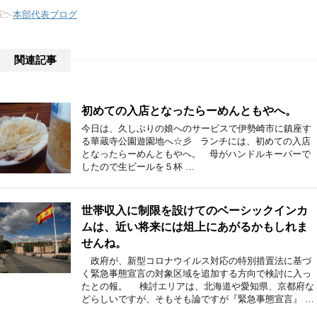
-
本部代表ブログ
関連記事
初めての入店となったらーめんともやへ。
今日は、久しぶりの娘へのサービスで伊勢崎市に鎮座す
る華蔵寺公園遊園地へ☆彡 ランチには、初めての入店
となったらーめんともやへ。 母がハンドルキーパーで
したので生ビールを５杯 …
世帯収入に制限を設けてのベーシックインカ
ムは、近い将来には俎上にあがるかもしれま
せんね。
政府が、新型コロナウイルス対応の特別措置法に基づ
く緊急事態宣言の対象区域を追加する方向で検討に入っ
たとの報。 検討エリアは、北海道や愛知県、京都府な
どらしいですが、そもそも論ですが『緊急事態宣言』 …