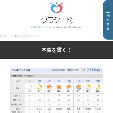
M
e
n
u
HOME
>
本部代表ブログ
>
本職を貫く！