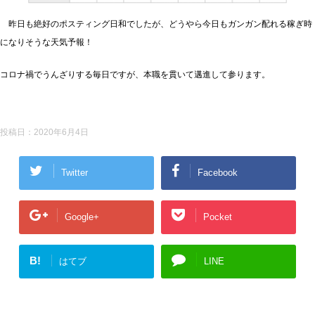
昨日も絶好のポスティング日和でしたが、どうやら今日もガンガン配れる稼ぎ時
になりそうな天気予報！
コロナ禍でうんざりする毎日ですが、本職を貫いて邁進して参ります。
投稿日：
2020年6月4日
Twitter
Facebook
Google+
Pocket
B!
はてブ
LINE