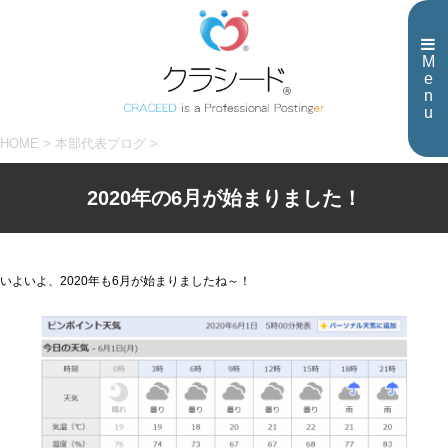
M
e
n
u
HOME
>
本部代表ブログ
>
2020年の6月が始まりました！
いよいよ、2020年も6月が始まりましたね～！