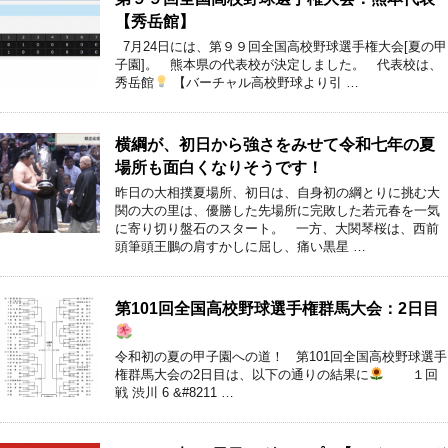
【秀岳館】
7月24日には、第９９回全国高校野球選手権大会[夏の甲
子園]。 熊本県の代表校が決定しました。 代表校は、
秀岳館
【バーチャル高校野球より引 …
横綱が、初日から強さをみせて令和七年の夏
場所も面白くなりそうです！
昨日の大相撲夏場所、初日は、自身初の綱とりに挑む大
関の大の里は、優勝した先場所に完敗した若元春を一気
に寄り切り盤石のスタート。 一方、大関琴桜は、西前
頭筆頭王鵬の肩すかしに屈し、痛い黒星 …
第101回全国高校野球選手権群馬大会：2日目
令和初の夏の甲子園への道！ 第101回全国高校野球選手
権群馬大会の2日目は、以下の通りの結果に
１回
戦 渋川 6 &#8211 …