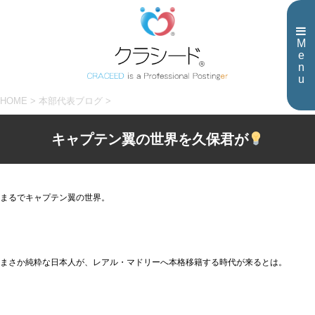
M
e
n
u
HOME
>
本部代表ブログ
>
キャプテン翼の世界を久保君が
まるでキャプテン翼の世界。
まさか純粋な日本人が、レアル・マドリーへ本格移籍する時代が来るとは。