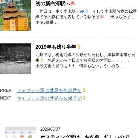
初の新白河駅へ
一昨日は、車で小山駅へ
そして小山駅名物の12番
線でその存在感を表している駅そば
天ぷらそばに
ネギ3倍乗 …
2019年も残り半年
九州では、梅雨前線の活動が活発化し、線状降水帯が発
生
先週末から昨日まで災害級の大雨に．．．．。
土砂災害の警戒も！！ 何事もないように祈る …
PREV
キャプテン翼の世界を久保君が
NEXT
キャプテン翼の世界を久保君が
2026/08/07
ポスティング業は、お盆前、忙しいので