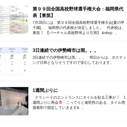
第９９回全国高校野球選手権大会：福岡県代
表【東筑】
7月28日には、第９９回全国高校野球選手権大会[夏の甲
子園]。 福岡県の代表校が決定しました。 代表校は、
東筑
【バーチャル高校野球より引用】 &nbsp …
3日連続での伊勢崎市は雨。。。
3日連続での伊勢崎市は雨。。。 明日からは、ポスティ
ング日和となりそうですので安心しております。
1週間ぶりに
クラシードのエントランスにタイルを貼る工事が
1
週間ぶりに再会
こってりと速乾性のある、タイル用
接着剤で固定していきます& …