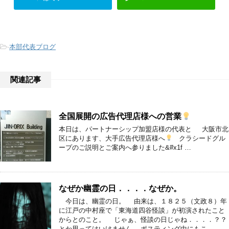
-
本部代表ブログ
関連記事
全国展開の広告代理店様への営業
本日は、パートナーシップ加盟店様の代表と 大阪市北
区にあります、大手広告代理店様へ
クラシードグル
ープのご説明とご案内へ参りました&#x1f …
なぜか幽霊の日．．．．なぜか。
今日は、幽霊の日。 由来は、１８２５（文政８）年
に江戸の中村座で「東海道四谷怪談」が初演されたこと
からとのこと。 じゃぁ、怪談の日じゃね．．．．？？
とか思ってはいけません。 ポスティング中にもこ …