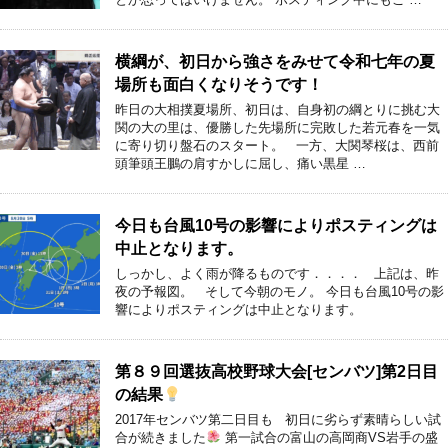
横綱が、初日から強さをみせて令和七年の夏
場所も面白くなりそうです！
昨日の大相撲夏場所、初日は、自身初の綱とりに挑む大
関の大の里は、優勝した先場所に完敗した若元春を一気
に寄り切り盤石のスタート。 一方、大関琴桜は、西前
頭筆頭王鵬の肩すかしに屈し、痛い黒星 …
今日も台風10号の影響によりポスティングは
中止となります。
しっかし、よく雨が降るものです．．．． 上記は、昨
夜の予報図。 そして今朝のモノ。 今日も台風10号の影
響によりポスティングは中止となります。
第８９回選抜高校野球大会[センバツ]第2日目
の結果
2017年センバツ第二日目も 初日に劣らず素晴らしい試
合が続きました
第一試合の富山の高岡商VS岩手の盛