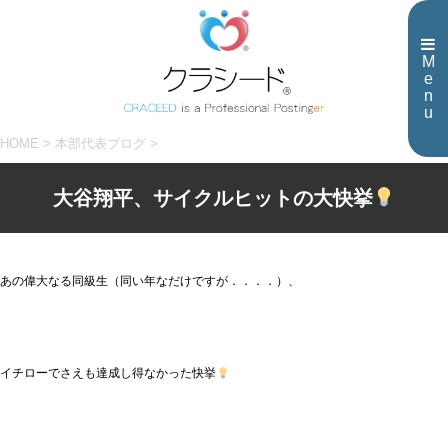
M
e
n
u
HOME
>
本部代表ブログ
>
大谷翔平、サイクルヒットの大快挙
あの偉大なる同級生（同い年なだけですが．．．．）、
イチローでさえも達成し得なかった快挙