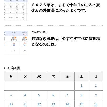
２０２６年は、まるで小学生のころの夏
休みの外気温に戻ったようです。
2026/08/04
財源なき減税は、必ずや次世代に負担増
となるのにね。
2019年6月
月
火
水
木
金
土
日
1
2
3
4
5
6
7
8
9
10
11
12
13
14
15
16