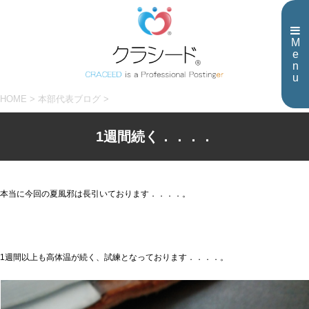
M
e
n
u
HOME
>
本部代表ブログ
>
1週間続く．．．．
本当に今回の夏風邪は長引いております．．．．。
1週間以上も高体温が続く、試練となっております．．．．。