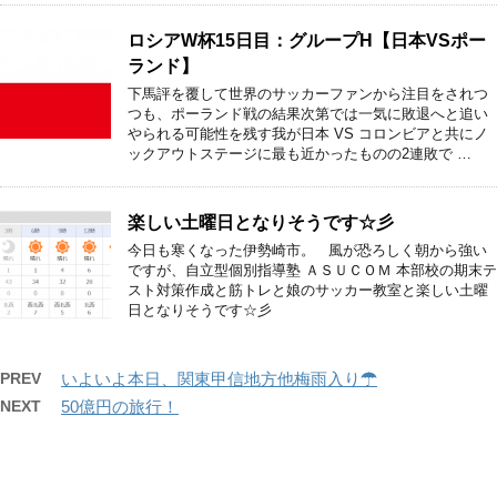
ロシアW杯15日目：グループH【日本VSポー
ランド】
下馬評を覆して世界のサッカーファンから注目をされつ
つも、ポーランド戦の結果次第では一気に敗退へと追い
やられる可能性を残す我が日本 VS コロンビアと共にノ
ックアウトステージに最も近かったものの2連敗で …
楽しい土曜日となりそうです☆彡
今日も寒くなった伊勢崎市。 風が恐ろしく朝から強い
ですが、自立型個別指導塾 ＡＳＵＣＯＭ 本部校の期末テ
スト対策作成と筋トレと娘のサッカー教室と楽しい土曜
日となりそうです☆彡
PREV
いよいよ本日、関東甲信地方他梅雨入り☂
NEXT
50億円の旅行！