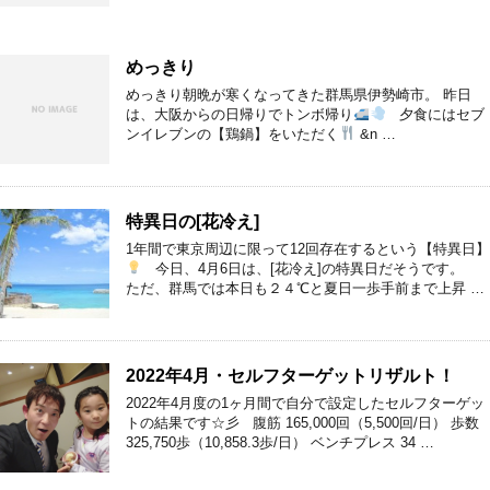
めっきり
めっきり朝晩が寒くなってきた群馬県伊勢崎市。 昨日
は、大阪からの日帰りでトンボ帰り
夕食にはセブ
ンイレブンの【鶏鍋】をいただく
&n …
特異日の[花冷え]
1年間で東京周辺に限って12回存在するという【特異日】
今日、4月6日は、[花冷え]の特異日だそうです。
ただ、群馬では本日も２４℃と夏日一歩手前まで上昇 …
2022年4月・セルフターゲットリザルト！
2022年4月度の1ヶ月間で自分で設定したセルフターゲッ
トの結果です☆彡 腹筋 165,000回（5,500回/日） 歩数
325,750歩（10,858.3歩/日） ベンチプレス 34 …