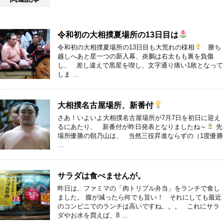
令和初の大相撲夏場所の13日目は
令和初の大相撲夏場所の13日目も大荒れの様相
勝ち
越しへあと星一つの新入幕、炎鵬は右太もも裏を負傷
し、 差し違えで黒星を喫し、文字通り痛い1敗となって
しま …
大相撲名古屋場所、新番付
さあ！いよいよ大相撲名古屋場所が7月7日を初日に迎え
るにあたり、 新番付が昨日発表となりましたね～
先
場所優勝の朝乃山は、 当然三役昇進ならずの（1度優勝
…
サラダは食べませんが。
昨日は、ファミマの「肉トリプル弁当」をランチで食し
ました。 腹が減ったら何でも旨い！ それにしても最近
のコンビニでのランチは高いですね。。。 これにサラ
ダやお水を買えば、8 …