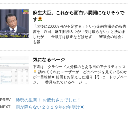
麻生大臣。これから面白い展開になりそうで
す
「老後に2000万円が不足する」という金融審議会の報告
書を 昨日、麻生財務大臣が「受け取らない」と決めま
したが、 金融庁は修正などはせず、 審議会の総会に
も報 …
気になるページ
下図は、クラシード大分様のとある日のアナリティクス
訪れてくれたユーザーが、どのページを見ているのか
が一目瞭然✿ 前回もお伝えした通り【/】は、トップペー
ジ。 一番見られているページ …
PREV
稀勢の里関！ お疲れさまでした！
NEXT
雨が降らない２０１９年の年明け☀