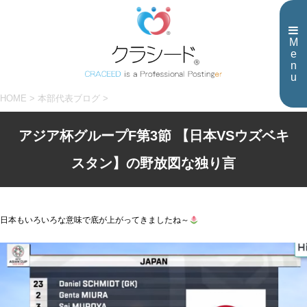
M
e
n
u
HOME
>
本部代表ブログ
>
アジア杯グループF第3節 【日本VSウズベキ
スタン】の野放図な独り言
日本もいろいろな意味で底が上がってきましたね～