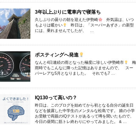
3年以上ぶりに電車内で寝落ち
久しぶりの曇りの朝を迎えた伊勢崎
外気温は、いつ
もよりは暖かい
昨日は、「スーパーあずさ」の新型
には、乗れませんでしたが、 …
ポスティングへ発進
なんと4日連続の雨となった極度に珍しい伊勢崎市
梅
雨時でもこんなに降った記憶はありませんので、 スー
パーレアな5月となりました。 それでも7 …
IQ130って高いの？
昨日は、このブログを始めてから初となる自分の誕生日
などを披露した中学生のメンタルな松島です。 娘の小学
お受験で両親のIQテストがあるって噂を聞いたもので、
今日の昼間に筋トレ終わりにやってみました。 & …