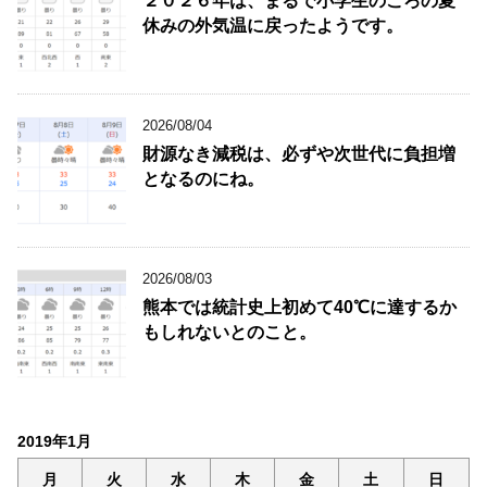
２０２６年は、まるで小学生のころの夏
休みの外気温に戻ったようです。
2026/08/04
財源なき減税は、必ずや次世代に負担増
となるのにね。
2026/08/03
熊本では統計史上初めて40℃に達するか
もしれないとのこと。
2019年1月
月
火
水
木
金
土
日