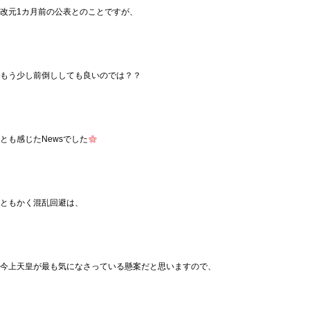
改元1カ月前の公表とのことですが、
もう少し前倒ししても良いのでは？？
とも感じたNewsでした
ともかく混乱回避は、
今上天皇が最も気になさっている懸案だと思いますので、