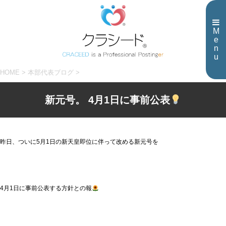
M
e
n
u
HOME
>
本部代表ブログ
>
新元号。 4月1日に事前公表
昨日、ついに5月1日の新天皇即位に伴って改める新元号を
4月1日に事前公表する方針との報