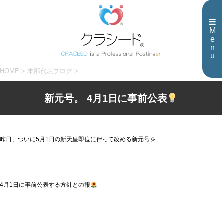
M
e
n
u
HOME
>
本部代表ブログ
>
新元号。 4月1日に事前公表
昨日、ついに5月1日の新天皇即位に伴って改める新元号を
4月1日に事前公表する方針との報