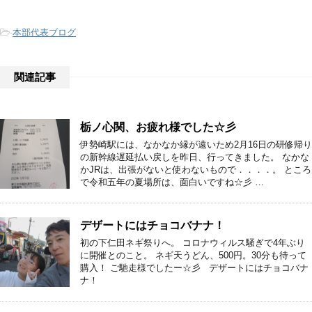
-
本部代表ブログ
関連記事
栃ノ心関、お疲れ様でした☆彡
伊勢崎駅には、なかなか縁が遠いため2月16日の研修帰り
の新幹線遅延払い戻しを昨日、行ってきました。 なかな
かJRは、出張がないと使わないもので．．．．。 ところ
で令和五年の夏場所は、面白いですね☆彡 …
デザートにはチョコバナナ！
初の下仁田ネギ祭りへ。 コロナウィルス騒ぎで4年ぶり
に開催とのこと。 ネギ天うどん、500円。30分も待って
購入！ ご馳走様でしたー☆彡 デザートにはチョコバナ
ナ！