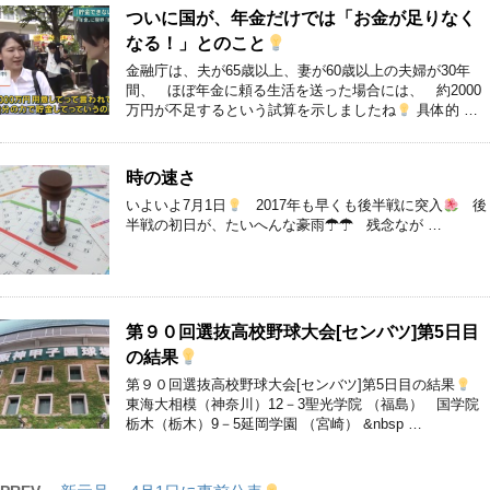
ついに国が、年金だけでは「お金が足りなく
なる！」とのこと
金融庁は、夫が65歳以上、妻が60歳以上の夫婦が30年
間、 ほぼ年金に頼る生活を送った場合には、 約2000
万円が不足するという試算を示しましたね
具体的 …
時の速さ
いよいよ7月1日
2017年も早くも後半戦に突入
後
半戦の初日が、たいへんな豪雨☂☂ 残念なが …
第９０回選抜高校野球大会[センバツ]第5日目
の結果
第９０回選抜高校野球大会[センバツ]第5日目の結果
東海大相模（神奈川）12－3聖光学院 （福島） 国学院
栃木（栃木）9－5延岡学園 （宮崎） &nbsp …