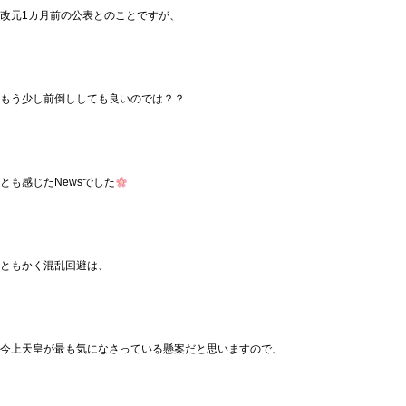
改元1カ月前の公表とのことですが、
もう少し前倒ししても良いのでは？？
とも感じたNewsでした
ともかく混乱回避は、
今上天皇が最も気になさっている懸案だと思いますので、