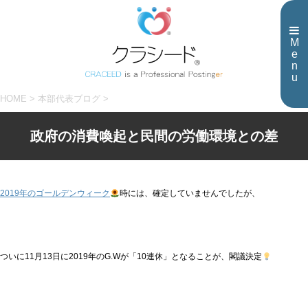
M
e
n
u
HOME
>
本部代表ブログ
>
政府の消費喚起と民間の労働環境との差
2019年のゴールデンウィーク
時には、確定していませんでしたが、
ついに11月13日に2019年のG.Wが「10連休」となることが、閣議決定