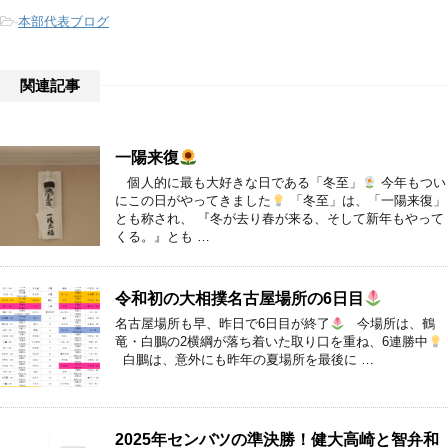
-
本部代表ブログ
関連記事
一陽来復
個人的に最も大好きな日である「冬至」
今年もつい
にこの日がやってきました
「冬至」は、「一陽来復」
とも称され、 『冬が去り春が来る、そして新年もやって
くる。』とも …
令和初の大相撲名古屋場所の6日目
名古屋場所も早、昨日で6日目が終了
今場所は、鶴
竜・白鵬の2横綱が落ち着いた取り口を重ね、6連勝中
白鵬は、意外にも昨年の夏場所を最後に …
2025年センバツの準決勝！健大高崎と智弁和