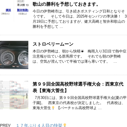
歌山の勝利を予想しておきます。
今日の伊勢崎市は、引き続きポスティング日和となりそ
うです。 そして今日は、2025年センバツの準決勝！ 3
月19日に予想しておりますが、健大高崎と智弁和歌山の
勝利を予想して …
ストロベリームーン
本日の伊勢崎は、朝から快晴☀ 梅雨入り3日目で熱中症
注意報が出ている群馬県です。 それでも朝の伊勢崎
は、空気が澄んでいて半袖では薄ら寒いです。 …
第９９回全国高校野球選手権大会：西東京代
表【東海大菅生】
7月30日には、第９９回全国高校野球選手権大会[夏の甲
子園]。 西東京の代表校が決定しました。 代表校は、
東海大菅生
【バーチャル高校野球よ …
PREV
１７年ぶり４人目の快挙