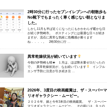
2時30分に行ったセブンイレブンへの朝散歩も
No靴下でもまったく寒く感じない朝となりま
した。
しかし11月も半ば近くになったにもかかわらず暖かな日
が続く伊勢崎市。 ポスティングには最適な日々が続き
ますが、流石に異常な気候に危機感が募ります
ね．．．．。 2時30分に行 …
異常乾燥状況が続いています
今朝の伊勢崎も晴☀ １月は、ほぼ降水量ゼロだったの
で、 異常乾燥状況が、なお続いています
インフル
エンザ予防に注意が引き続き注 …
2026年、3度目の映画鑑賞は、ザ・スーパーマ
リオギャラクシー・ムービー。
２０２６年、娘と今年3本目の映画鑑賞。 ザ・スーパー
マリオギャラクシー・ムービー。 その前には、久々の