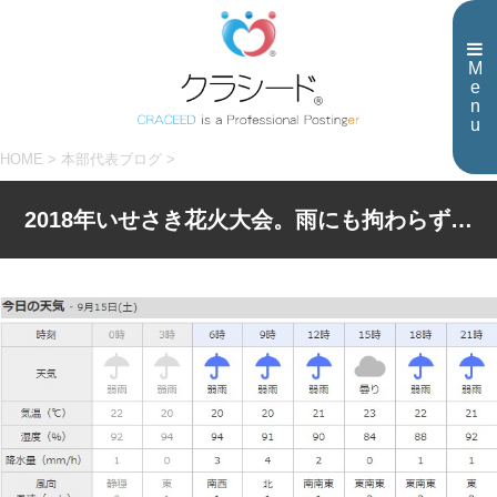
M
e
n
u
HOME
>
本部代表ブログ
>
2018年いせさき花火大会。雨にも拘わらず…