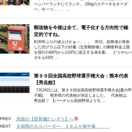
ペッパーランチにてランチ。 200gのステーキをオーダ
ー。今一つ．．． …
郵送物を今後は全て、電子化する方向性で確
定的ですね。
約30年ぶりの値上げかぁ～。。。 昨日、総務省が発表
した25グラム以下の封書（定形郵便物）の郵便料金上限
を現行の84円から110円に改正する省令案。 どうやらハ
ガキも63円 …
第９９回全国高校野球選手権大会：熊本代表
【秀岳館】
7月24日には、第９９回全国高校野球選手権大会[夏の甲
子園]。 熊本県の代表校が決定しました。 代表校は、
秀岳館
【バーチャル高校野球より引 …
PREV
池袋の【節骨麺たいぞう】へ
NEXT
８都県のモスバーガー、２８人が食中毒．．．