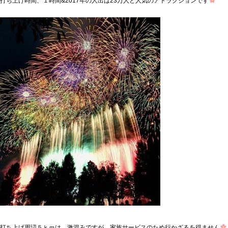
打ち上げ時間、１時間&2017年の人出は23万人と人気のアトラクションです
打ち上げ周辺５ｋｍは、激混みですが、家族サービスのため行かざるを得ません