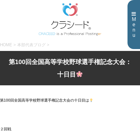
M
e
n
u
HOME
>
本部代表ブログ
>
第100回全国高等学校野球選手権記念大会：
十日目
第100回全国高等学校野球選手権記念大会の十日目は
２回戦