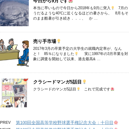
今日から9月です
本当に早いもので今日から2018年も9月に突入
7月の
うだるような40℃に近くなるほどの暑さから、 8月もそ
のまま酷暑が引き続き．．．、 か …
売り手市場
2017年3月の卒業予定の大学生の就職内定率が、なん
と！ 85％になりました
実に1997年の3月卒業を対
象に調査を開始して以来、過去最高& …
クラシードマンガ5話目
クラシードのマンガ5話目
これで完成です
PREV
第100回全国高等学校野球選手権記念大会：十日目