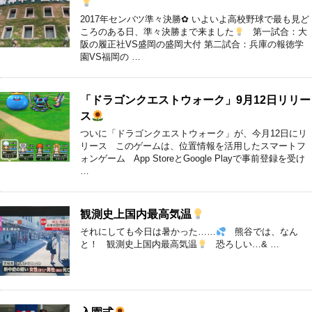
2017年センバツ準々決勝✿ いよいよ高校野球で最も見ど
ころのある日、準々決勝まで来ました
第一試合：大
阪の履正社VS盛岡の盛岡大付 第二試合：兵庫の報徳学
園VS福岡の …
「ドラゴンクエストウォーク」9月12日リリー
ス
ついに「ドラゴンクエストウォーク」が、今月12日にリ
リース このゲームは、位置情報を活用したスマートフ
ォンゲーム App StoreとGoogle Playで事前登録を受け
…
観測史上国内最高気温
それにしても今日は暑かった……
熊谷では、なん
と！ 観測史上国内最高気温
恐ろしい…& …