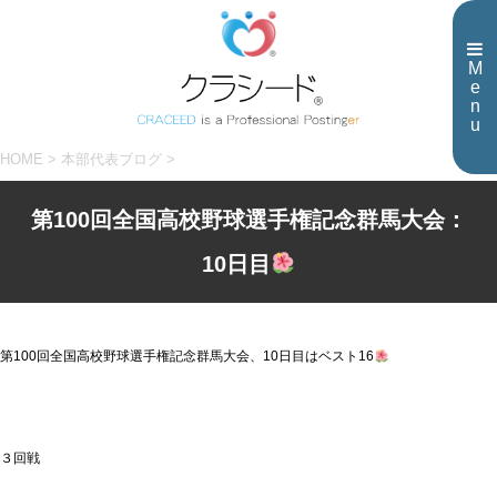
M
e
n
u
HOME
>
本部代表ブログ
>
第100回全国高校野球選手権記念群馬大会：
10日目
第100回全国高校野球選手権記念群馬大会、10日目はベスト16
３回戦