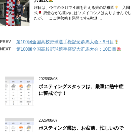
入園式
昨日は、今年の９月で４歳を迎える娘の幼稚園
入園
式
残念ながら園内にはソメイヨシノはありませんでし
たが、 ここ伊勢崎も満開です&#x1f …
PREV
第100回全国高校野球選手権記念群馬大会：9日目
NEXT
第100回全国高校野球選手権記念群馬大会：10日目
2026/08/08
ポスティングスタッフは、厳重に熱中症
に警戒です！
2026/08/07
ポスティング業は、お盆前、忙しいので