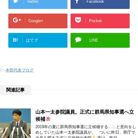
Twitter
Facebook
Google+
Pocket
B!
はてブ
LINE
-
本部代表ブログ
関連記事
山本一太参院議員。正式に群馬県知事選へ立
候補
2019年の夏に群馬県知事選に立候補する……と意向をし
めしていた山本一太参院議員が、 ついに昨日、県庁で
会見を開き正式に立候補の表明
実は、昨日 …