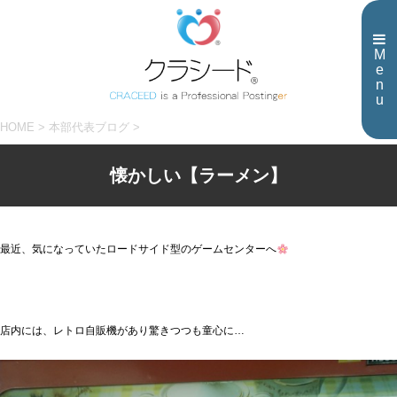
M
e
n
u
HOME
>
本部代表ブログ
>
懐かしい【ラーメン】
最近、気になっていたロードサイド型のゲームセンターへ
店内には、レトロ自販機があり驚きつつも童心に…