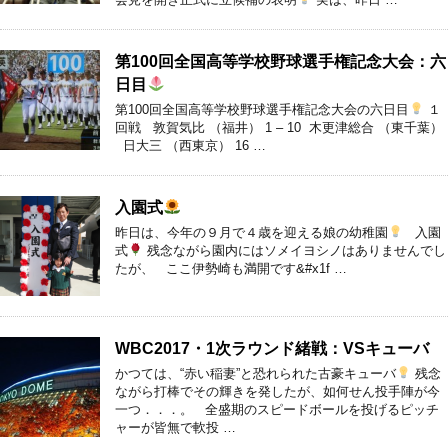
第100回全国高等学校野球選手権記念大会：六
日目
第100回全国高等学校野球選手権記念大会の六日目
１
回戦 敦賀気比 （福井） 1 – 10 木更津総合 （東千葉）
日大三 （西東京） 16 …
入園式
昨日は、今年の９月で４歳を迎える娘の幼稚園
入園
式
残念ながら園内にはソメイヨシノはありませんでし
たが、 ここ伊勢崎も満開です&#x1f …
WBC2017・1次ラウンド緒戦：VSキューバ
かつては、“赤い稲妻”と恐れられた古豪キューバ
残念
ながら打棒でその輝きを発したが、如何せん投手陣が今
一つ．．．。 全盛期のスピードボールを投げるピッチ
ャーが皆無で軟投 …