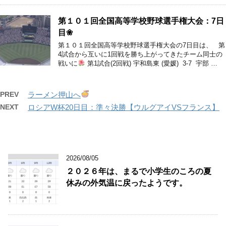
第１０１回全国高等学校野球選手権大会：7日
目❀
第１０１回全国高等学校野球選手権大会の7日目は、 第
4試合から互いに1回戦を勝ち上がってきたチーム同士の
戦いに
第1試合(2回戦) 宇和島東 (愛媛) 3-7 宇部 …
PREV
ラーメン押山へ
NEXT
ロシアW杯20日目：準々決勝【ウルグアイVSフランス】
2026/08/05
２０２６年は、まるで小学生のころの夏
休みの外気温に戻ったようです。