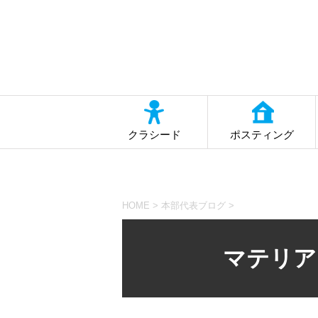
クラシード
ポスティング
HOME
>
本部代表ブログ
>
マテリア