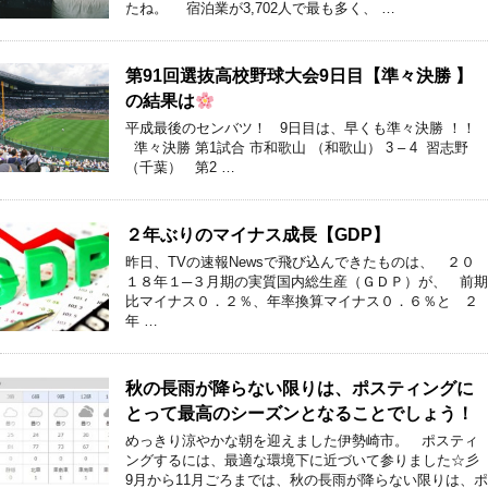
たね。 宿泊業が3,702人で最も多く、 …
第91回選抜高校野球大会9日目【準々決勝 】
の結果は
平成最後のセンバツ！ 9日目は、早くも準々決勝 ！！
準々決勝 第1試合 市和歌山 （和歌山） 3 – 4 習志野
（千葉） 第2 …
２年ぶりのマイナス成長【GDP】
昨日、TVの速報Newsで飛び込んできたものは、 ２０
１８年１─３月期の実質国内総生産（ＧＤＰ）が、 前期
比マイナス０．２％、年率換算マイナス０．６％と ２
年 …
秋の長雨が降らない限りは、ポスティングに
とって最高のシーズンとなることでしょう！
めっきり涼やかな朝を迎えました伊勢崎市。 ポスティ
ングするには、最適な環境下に近づいて参りました☆彡
9月から11月ごろまでは、秋の長雨が降らない限りは、ポ