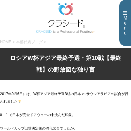
M
e
n
u
HOME
>
本部代表ブログ
>
ロシアW杯アジア最終予選・第10戦【最終
戦】の野放図な独り言
2017年9月6日には、W杯アジア最終予選B組の日本 vs サウジアラビアの試合が行
われました
0 – 1
で日本が完全ドアウェーの中沈んだ印象。
ワールドカップ出場決定後の消化試合でしたが、