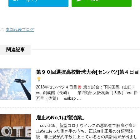
-
本部代表ブログ
関連記事
第９０回選抜高校野球大会[センバツ]第４日目
2018年センバツ４日目
第１試合：下関国際（山口）
vs. 創成館（長崎） 第2試合 大阪桐蔭（大阪） vs. 伊
万里（佐賀） &nbsp …
雇止めNo,1は宿泊業。
covid-19、新型コロナウイルスの悪影響で解雇や雇い
止めにあった働き手のうち、正規or非正規の分類開始
後、非正規が約半数に上っているとの集計結果が出まし