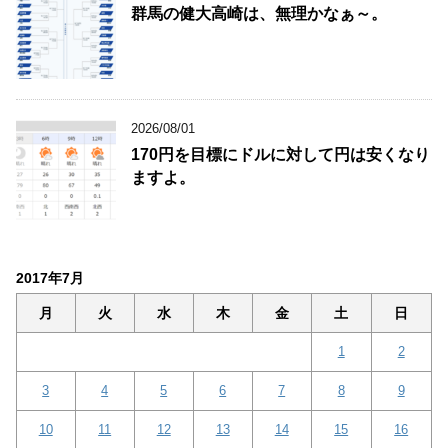
群馬の健大高崎は、無理かなぁ～。
2026/08/01
170円を目標にドルに対して円は安くなり
ますよ。
2017年7月
月
火
水
木
金
土
日
1
2
3
4
5
6
7
8
9
10
11
12
13
14
15
16