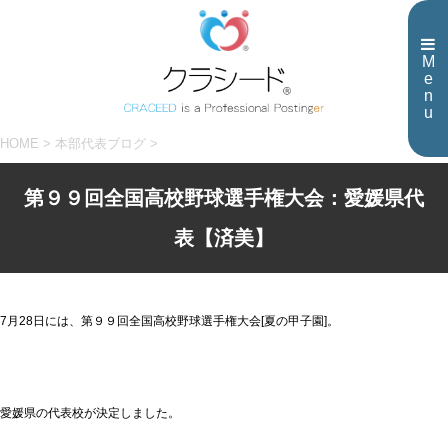
M
e
n
u
HOME
>
本部代表ブログ
>
第９９回全国高校野球選手権大会：愛媛県代
表【済美】
7月28日には、第９９回全国高校野球選手権大会[夏の甲子園]。
愛媛県の代表校が決定しました。