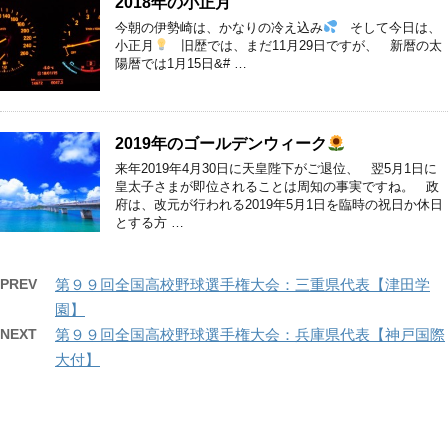
2018年の小正月
今朝の伊勢崎は、かなりの冷え込み
そして今日は、
小正月
旧歴では、まだ11月29日ですが、 新暦の太
陽暦では1月15日&# …
2019年のゴールデンウィーク
来年2019年4月30日に天皇陛下がご退位、 翌5月1日に
皇太子さまが即位されることは周知の事実ですね。 政
府は、改元が行われる2019年5月1日を臨時の祝日か休日
とする方 …
PREV
第９９回全国高校野球選手権大会：三重県代表【津田学
園】
NEXT
第９９回全国高校野球選手権大会：兵庫県代表【神戸国際
大付】