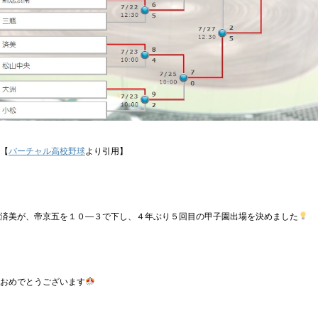
【
バーチャル高校野球
より引用】
済美が、帝京五を１０―３で下し、４年ぶり５回目の甲子園出場を決めました
おめでとうございます