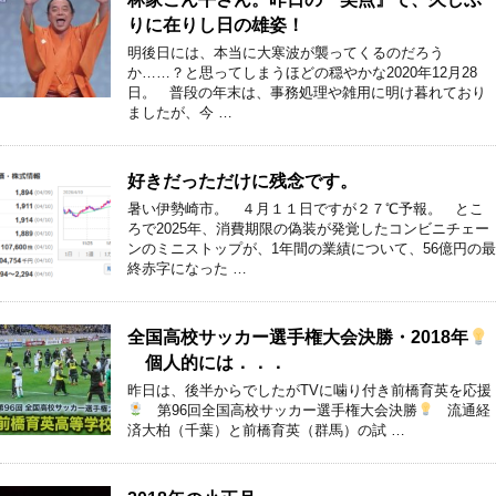
りに在りし日の雄姿！
明後日には、本当に大寒波が襲ってくるのだろう
か……？と思ってしまうほどの穏やかな2020年12月28
日。 普段の年末は、事務処理や雑用に明け暮れており
ましたが、今 …
好きだっただけに残念です。
暑い伊勢崎市。 ４月１１日ですが２７℃予報。 とこ
ろで2025年、消費期限の偽装が発覚したコンビニチェー
ンのミニストップが、1年間の業績について、56億円の最
終赤字になった …
全国高校サッカー選手権大会決勝・2018年
個人的には．．．
昨日は、後半からでしたがTVに噛り付き前橋育英を応援
第96回全国高校サッカー選手権大会決勝
流通経
済大柏（千葉）と前橋育英（群馬）の試 …