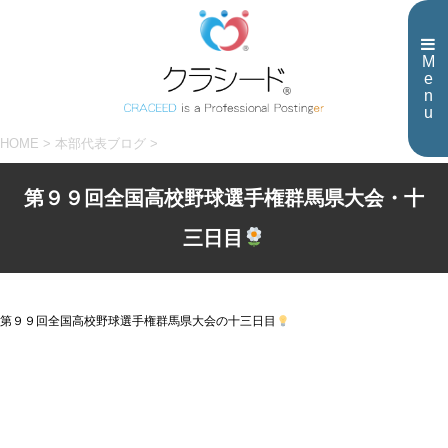
M
e
n
u
HOME
>
本部代表ブログ
>
第９９回全国高校野球選手権群馬県大会・十
三日目
第９９回全国高校野球選手権群馬県大会の十三日目