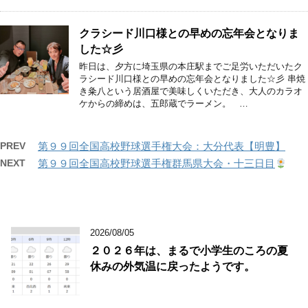
クラシード川口様との早めの忘年会となりま
した☆彡
昨日は、夕方に埼玉県の本庄駅までご足労いただいたク
ラシード川口様との早めの忘年会となりました☆彡 串焼
き粂八という居酒屋で美味しくいただき、大人のカラオ
ケからの締めは、五郎蔵でラーメン。 …
PREV
第９９回全国高校野球選手権大会：大分代表【明豊】
NEXT
第９９回全国高校野球選手権群馬県大会・十三日目
2026/08/05
２０２６年は、まるで小学生のころの夏
休みの外気温に戻ったようです。