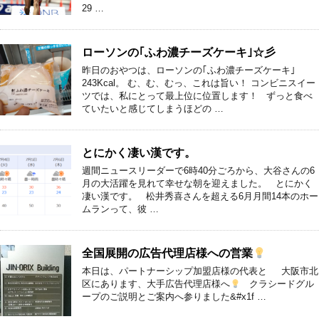
29 …
ローソンの｢ふわ濃チーズケーキ｣☆彡
昨日のおやつは、ローソンの｢ふわ濃チーズケーキ｣
243Kcal。 む、む、むっ、これは旨い！ コンビニスイー
ツでは、私にとって最上位に位置します！ ずっと食べ
ていたいと感じてしまうほどの …
とにかく凄い漢です。
週間ニュースリーダーで6時40分ごろから、大谷さんの6
月の大活躍を見れて幸せな朝を迎えました。 とにかく
凄い漢です。 松井秀喜さんを超える6月月間14本のホー
ムランって、彼 …
全国展開の広告代理店様への営業
本日は、パートナーシップ加盟店様の代表と 大阪市北
区にあります、大手広告代理店様へ
クラシードグル
ープのご説明とご案内へ参りました&#x1f …