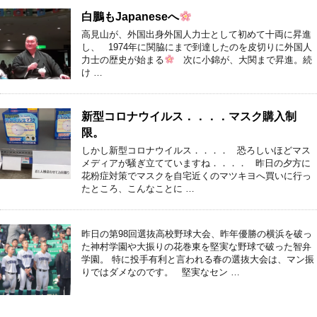
白鵬もJapaneseへ
高見山が、外国出身外国人力士として初めて十両に昇進
し、 1974年に関脇にまで到達したのを皮切りに外国人
力士の歴史が始まる
次に小錦が、大関まで昇進。続
け …
新型コロナウイルス．．．．マスク購入制
限。
しかし新型コロナウイルス．．．． 恐ろしいほどマス
メディアが騒ぎ立てていますね．．．． 昨日の夕方に
花粉症対策でマスクを自宅近くのマツキヨへ買いに行っ
たところ、こんなことに …
昨日の第98回選抜高校野球大会、昨年優勝の横浜を破っ
た神村学園や大振りの花巻東を堅実な野球で破った智弁
学園。 特に投手有利と言われる春の選抜大会は、マン振
りではダメなのです。 堅実なセン …