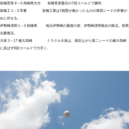
前橋育英 8 – 0 高崎商大付 前橋育英盤石の7回コールドで勝利
前橋工 1 – 3 常磐 前橋工業は7残塁が痛かったものの第四シードの常磐が
ねじ伏せる。
伊勢崎清明 1 – 4 前橋商 地元伊勢崎の最後の砦、伊勢崎清明無念の敗北。前商
古豪復活。
大泉 3 – 17 健大高崎 ミラクル大泉は、残念ながら第二シードの健大高崎
に及ばず8回コールドで力尽く。