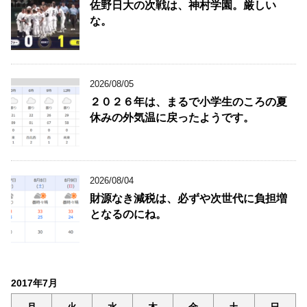
佐野日大の次戦は、神村学園。厳しい
な。
2026/08/05
２０２６年は、まるで小学生のころの夏
休みの外気温に戻ったようです。
2026/08/04
財源なき減税は、必ずや次世代に負担増
となるのにね。
2017年7月
月
火
水
木
金
土
日