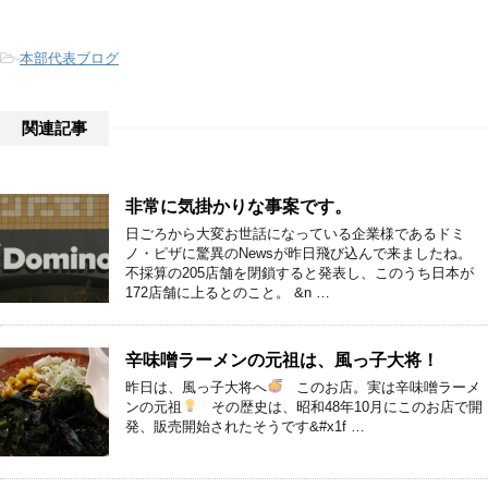
-
本部代表ブログ
関連記事
非常に気掛かりな事案です。
日ごろから大変お世話になっている企業様であるドミ
ノ・ピザに驚異のNewsが昨日飛び込んで来ましたね。
不採算の205店舗を閉鎖すると発表し、このうち日本が
172店舗に上るとのこと。 &n …
辛味噌ラーメンの元祖は、風っ子大将！
昨日は、風っ子大将へ
このお店。実は辛味噌ラーメ
ンの元祖
その歴史は、昭和48年10月にこのお店で開
発、販売開始されたそうです&#x1f …