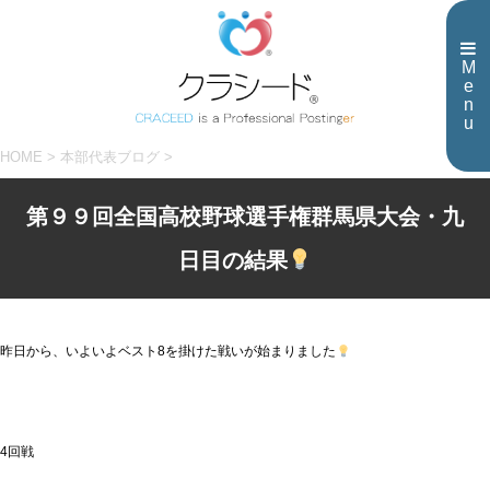
M
e
n
u
HOME
>
本部代表ブログ
>
第９９回全国高校野球選手権群馬県大会・九
日目の結果
昨日から、いよいよベスト8を掛けた戦いが始まりました
4回戦