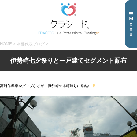
M
e
n
u
HOME
>
本部代表ブログ
>
伊勢崎七夕祭りと一戸建てセグメント配布
高所作業車やダンプなどが、伊勢崎の本町通りに集結中