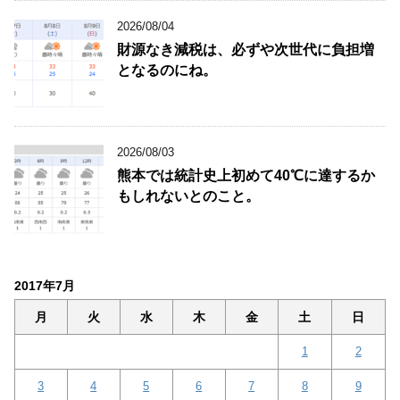
2026/08/04
財源なき減税は、必ずや次世代に負担増
となるのにね。
2026/08/03
熊本では統計史上初めて40℃に達するか
もしれないとのこと。
2017年7月
月
火
水
木
金
土
日
1
2
3
4
5
6
7
8
9