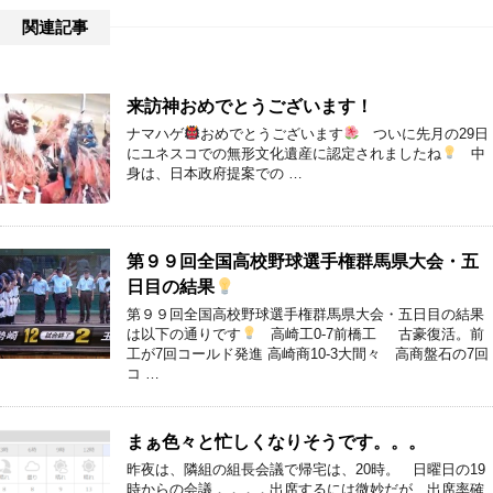
関連記事
来訪神おめでとうございます！
ナマハゲ
おめでとうございます
ついに先月の29日
にユネスコでの無形文化遺産に認定されましたね
中
身は、日本政府提案での …
第９９回全国高校野球選手権群馬県大会・五
日目の結果
第９９回全国高校野球選手権群馬県大会・五日目の結果
は以下の通りです
高崎工0-7前橋工 古豪復活。前
工が7回コールド発進 高崎商10-3大間々 高商盤石の7回
コ …
まぁ色々と忙しくなりそうです。。。
昨夜は、隣組の組長会議で帰宅は、20時。 日曜日の19
時からの会議．．．．出席するには微妙だが、出席率確