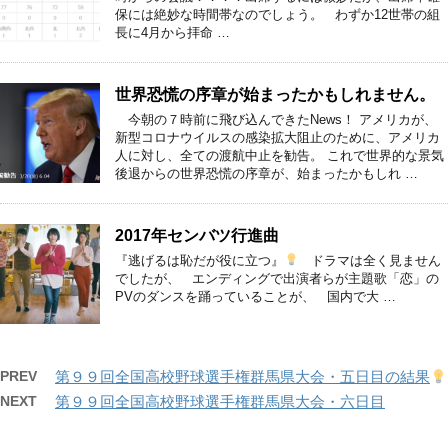
保には絶妙な時間帯なのでしょう。 わずか12世帯の組
長に4月から拝命 …
世界恐慌の序章が始まったかもしれません。
今朝の７時前に飛び込んできたNews！ アメリカが、
新型コロナウイルスの感染拡大阻止のために、アメリカ
人に対し、全ての渡航中止を勧告。 これで世界的な景気
後退からの世界恐慌の序章が、始まったかもしれ …
2017年センバツ行進曲
『逃げるは恥だが役に立つ』
ドラマは全く見ません
でしたが、 エンディングで出演者らが主題歌「恋」の
PVのダンスを踊っていることが、 国内で大 …
PREV
第９９回全国高校野球選手権群馬県大会・五日目の結果
NEXT
第９９回全国高校野球選手権群馬県大会・六日目