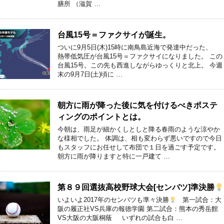
膳所 （滋賀 …
台風15号＝ファクサイが誕生。
ついに9月5日(木)15時に南鳥島近海で発達中だった、
熱帯低気圧が台風15号＝ファクサイになりました。 この
台風15号。この先も西進しながらゆっくりと北上。 今週
末の9月7日(土)頃に …
朝方に雨が降った後に気を付けるべきポステ
ィングのポイントとは。
今朝は、雨足が細かくしとしと降る春雨のような涼やか
な様相でした。 体調は、相も変わらず悪いですので今日
もスタッフにお任せして布団で１日を過ごす予定です。
朝方に雨が降りますと特に一戸建て …
第８９回選抜高校野球大会[センバツ]準決勝
いよいよ2017年のセンバツも準々決勝
第一試合：大
阪の履正社VS兵庫の報徳学園 第二試合：熊本の秀岳館
VS大阪の大阪桐蔭 いずれの試合も白 …