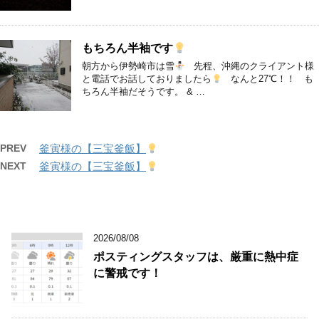
もちろん半袖です
朝方から伊勢崎市は雪
先程、沖縄のクライアント様
と電話でお話しておりましたら
なんと27℃！！ も
ちろん半袖だそうです。 & …
PREV
釜寅様の【三宝釜飯】
NEXT
釜寅様の【三宝釜飯】
2026/08/08
ポスティングスタッフは、厳重に熱中症
に警戒です！