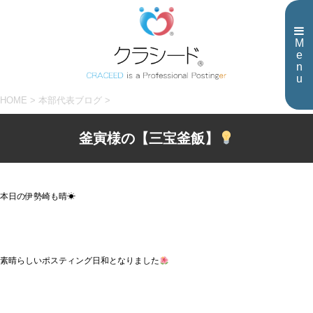
M
e
n
u
HOME
>
本部代表ブログ
>
釜寅様の【三宝釜飯】
本日の伊勢崎も晴☀
素晴らしいポスティング日和となりました