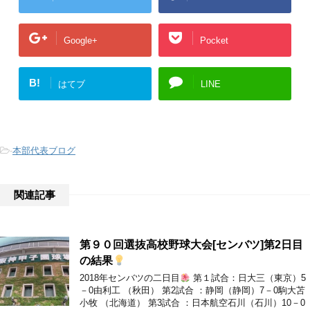
Google+
Pocket
B!
はてブ
LINE
-
本部代表ブログ
関連記事
第９０回選抜高校野球大会[センバツ]第2日目
の結果
2018年センバツの二日目
第１試合：日大三（東京）5
－0由利工 （秋田） 第2試合 ：静岡（静岡）7－0駒大苫
小牧 （北海道） 第3試合 ：日本航空石川（石川）10－0