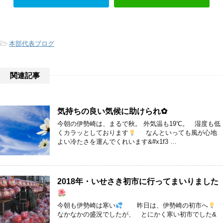
-
本部代表ブログ
関連記事
気持ちの良い気候に助けられ✿
今朝の伊勢崎は、まるで秋。 外気温も19℃。 湿度も低
くカラッとしております
なんといっても風が心地
よい冷たさを運んでくれいます&#x1f3 …
2018年・いせさき初市に行ってまいりました
今朝も伊勢崎は寒い
昨日は、伊勢崎の初市へ
なかなかの盛況でしたが、 とにかく寒い初市でした&