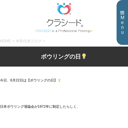
M
e
n
u
HOME
>
本部代表ブログ
>
ボウリングの日
今日、6月22日は【ボウリングの日】
日本ボウリング場協会が1972年に制定したらしく、