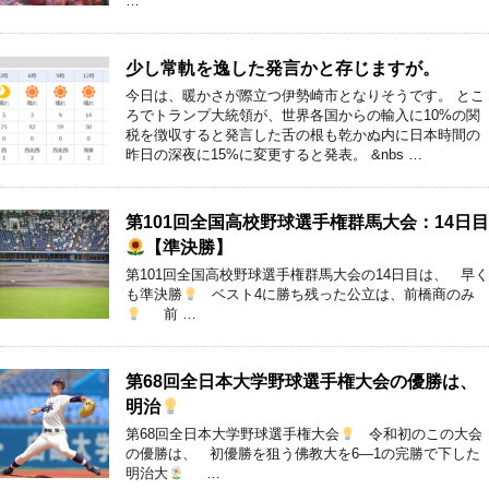
…
少し常軌を逸した発言かと存じますが。
今日は、暖かさが際立つ伊勢崎市となりそうです。 とこ
ろでトランプ大統領が、世界各国からの輸入に10%の関
税を徴収すると発言した舌の根も乾かぬ内に日本時間の
昨日の深夜に15%に変更すると発表。 &nbs …
第101回全国高校野球選手権群馬大会：14日目
【準決勝】
第101回全国高校野球選手権群馬大会の14日目は、 早く
も準決勝
ベスト4に勝ち残った公立は、前橋商のみ
前 …
第68回全日本大学野球選手権大会の優勝は、
明治
第68回全日本大学野球選手権大会
令和初のこの大会
の優勝は、 初優勝を狙う佛教大を6―1の完勝で下した
明治大
…