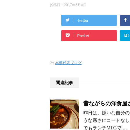
投稿日：
2017年5月4日
Twitter
B!
Pocket
-
本部代表ブログ
関連記事
昔ながらの洋食屋
昨日は、嫌いな自分の
うな寒さにコートなし
でもランチMTGで …