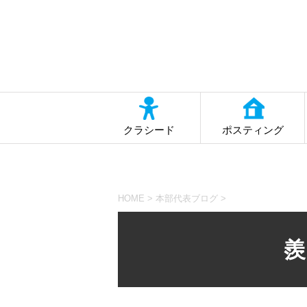
クラシード
ポスティング
HOME
>
本部代表ブログ
>
羨