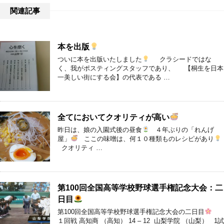
関連記事
本を出版
ついに本を出版いたしました
クラシードではな
く、我がポスティングスタッフであり、 【桐生を日本
一美しい街にする会】の代表である …
全てにおいてクオリティが高い
昨日は、娘の入園式後の昼食
４年ぶりの「れんげ
屋」
ここの味噌は、何１０種類ものレシピがあり
クオリティ …
第100回全国高等学校野球選手権記念大会：二
日目
第100回全国高等学校野球選手権記念大会の二日目
１回戦 高知商 （高知） 14 – 12 山梨学院 （山梨） 1試