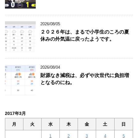
2026/08/05
２０２６年は、まるで小学生のころの夏
休みの外気温に戻ったようです。
2026/08/04
財源なき減税は、必ずや次世代に負担増
となるのにね。
2017年3月
月
火
水
木
金
土
日
1
2
3
4
5