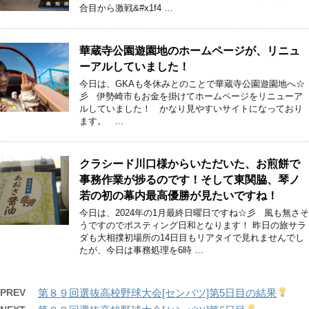
合目から激戦&#x1f4 …
華蔵寺公園遊園地のホームページが、リニュ
ーアルしていました！
今日は、GKAも冬休みとのことで華蔵寺公園遊園地へ☆
彡 伊勢崎市もお金を掛けてホームページをリニューア
ルしていました！ かなり見やすいサイトになっており
ます。 …
クラシード川口様からいただいた、お煎餅で
事務作業が捗るのです！そして東関脇、琴ノ
若の初の幕内最高優勝が見たいですね！
今日は、2024年の1月最終日曜日ですね☆彡 風も無さそ
うですのでポスティング日和となります！ 昨日の旅サラ
ダも大相撲初場所の14日目もリアタイで見れませんでし
たが、今日は事務処理を6時 …
PREV
第８９回選抜高校野球大会[センバツ]第5日目の結果