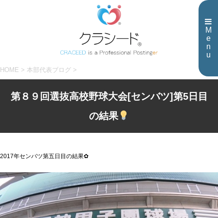
M
e
n
u
HOME
>
本部代表ブログ
>
第８９回選抜高校野球大会[センバツ]第5日目
の結果
2017年センバツ第五日目の結果✿