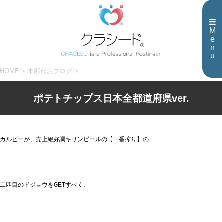
M
e
n
u
HOME
>
本部代表ブログ
>
ポテトチップス日本全都道府県ver.
カルビーが、売上絶好調キリンビールの【一番搾り】の
二匹目のドジョウをGETすべく、