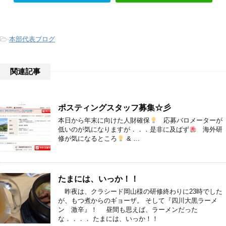
-
本部代表ブログ
関連記事
ポスティングスタッフ募集☆彡
本日から年末に向けた人財確保
応募バロメーターが
低いのが気になりますが．．．是非に及ばず
海外研
修が気になるところ
& …
たまには、いっか！！
昨夜は、クラシード岡山様の研修終わりに23時でした
が、もつ煮からのギョーザ。 そして『四川大黒ラーメ
ン 激辛』！ 昼間も思えば、ラーメンだった
な．．．． たまには、いっか！！