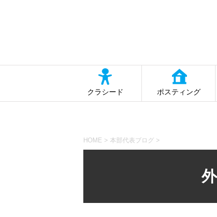
クラシード
ポスティング
HOME
>
本部代表ブログ
>
外