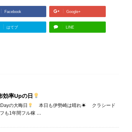
Facebook
Google+
はてブ
LINE
布効率Upの日
tDayの大晦日
本日も伊勢崎は晴れ☀ クラシード
フも1年間フル稼 …