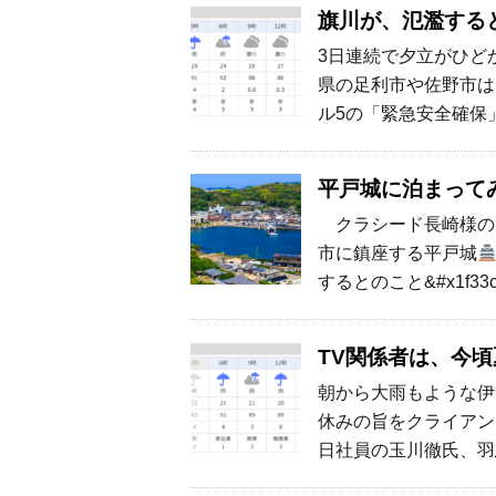
旗川が、氾濫する
3日連続で夕立がひど
県の足利市や佐野市は
ル5の「緊急安全確保
平戸城に泊まって
クラシード長崎様の
市に鎮座する平戸城
するとのこと&#x1f33c
TV関係者は、今
朝から大雨もような伊
休みの旨をクライアン
日社員の玉川徹氏、羽