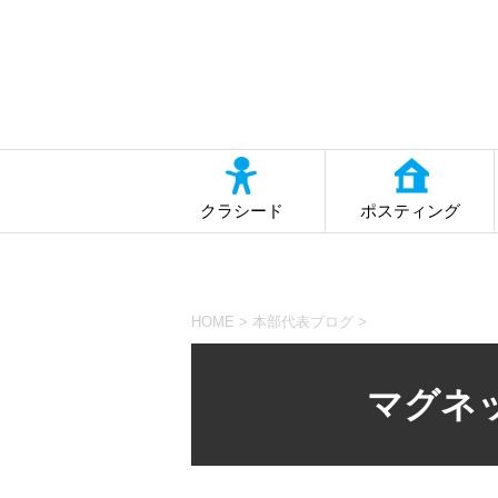
クラシード
ポスティング
HOME
>
本部代表ブログ
>
マグネ