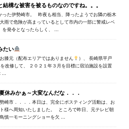
と結構な被害を被るものなのですね。。。
かった伊勢崎市。 昨夜も相当、降ったようでお隣の栃木
大雨で危険が高まっているとして市内の一部に警戒レベ
」を発令となったらしく、 …
みたい
お膝元（配布エリアではありません
）、 長崎県平戸
を改修して、 ２０２１年３月を目標に宿泊施設を設置
 …
頃夏休みかぁ～大変なんだな．．．
勢崎市．．．．本日は、完全にポスティング活動は、お
ト様へ周知いたしました。 ところで昨日、元テレビ朝
鳥慎一モーニングショーを欠 …