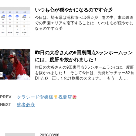
いつも心が穏やかになるのです☆彡
今日は、埼玉県は浦和市へ出張☆彡 雨の中、東武鉄道
での田園エリアを南下することは、いつも心が穏やかに
なるのです☆彡
昨日の大谷さんの9回裏同点3ランホームラン
には、度肝を抜かれました！
昨日の大谷さんの9回裏同点3ランホームランには、度肝
を抜かれました！ そして今日は、先発ピッチャー&2番
DH☆彡 正しく化け物級のスタミナ。 もう一人 …
PREV
クラシード愛媛様
祝開店
NEXT
盛者必衰
2026/08/08