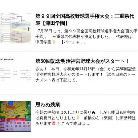
第９９回全国高校野球選手権大会：三重県代
表【津田学園】
7月26日には、第９９回全国高校野球選手権大会[夏の甲
子園]。 三重県の代表校が決定しました。 代表校は、
津田学園
【バーチャ …
第50回記念明治神宮野球大会がスタート！
さあ！ 本日、令和元年11月15日（金）から第50回記念
明治神宮野球大会がスタートします！ 試合日程のトー
ナメント表は下記にて。 …
思わぬ残業
今朝の伊勢崎は久しぶりに曇り☁ しかし昨日も伊勢崎
は真夏日となりました
前橋の右（東側）に伊勢崎は
あります
ところで昨日は …