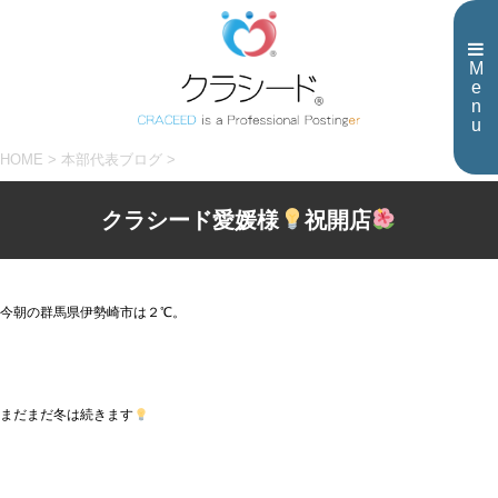
M
e
n
u
HOME
>
本部代表ブログ
>
クラシード愛媛様
祝開店
今朝の群馬県伊勢崎市は２℃。
まだまだ冬は続きます