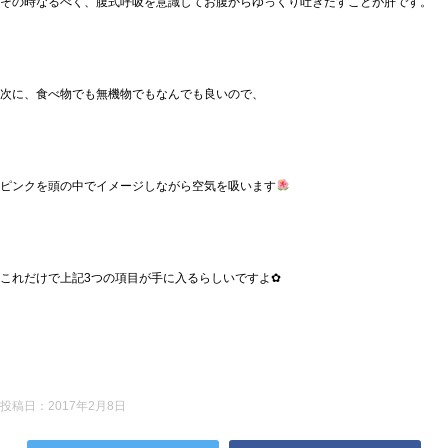
その時なるべく、腹式呼吸を意識してお腹からゆっくり吐きだすことが肝です。
次に、食べ物でも無機物でもなんでも良いので、
ピンクを頭の中でイメージしながら空気を吸います
これだけで上記3つの項目が手に入るらしいですよ✿
投稿日：
2017年2月8日