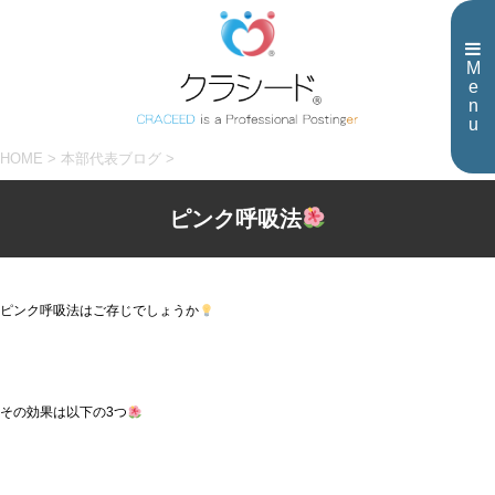
M
e
n
u
HOME
>
本部代表ブログ
>
ピンク呼吸法
ピンク呼吸法はご存じでしょうか
その効果は以下の3つ