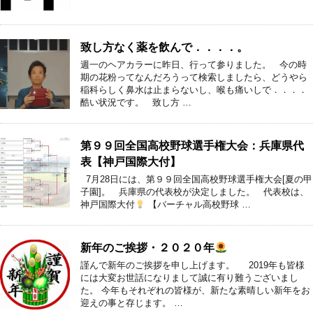
致し方なく薬を飲んで．．．．。
週一のヘアカラーに昨日、行って参りました。 今の時
期の花粉ってなんだろうって検索しましたら、どうやら
稲科らしく鼻水は止まらないし、喉も痛いしで．．．．
酷い状況です。 致し方 …
第９９回全国高校野球選手権大会：兵庫県代
表【神戸国際大付】
7月28日には、第９９回全国高校野球選手権大会[夏の甲
子園]。 兵庫県の代表校が決定しました。 代表校は、
神戸国際大付
【バーチャル高校野球 …
新年のご挨拶・２０２０年
謹んで新年のご挨拶を申し上げます。 2019年も皆様
には大変お世話になりまして誠に有り難うございまし
た。 今年もそれぞれの皆様が、新たな素晴しい新年をお
迎えの事と存じます。 …