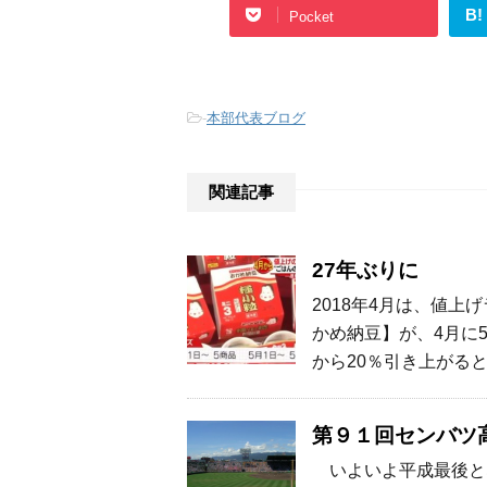
B!
Pocket
-
本部代表ブログ
関連記事
27年ぶりに
2018年4月は、値
かめ納豆】が、4月に
から20％引き上がると
第９１回センバツ
いよいよ平成最後と