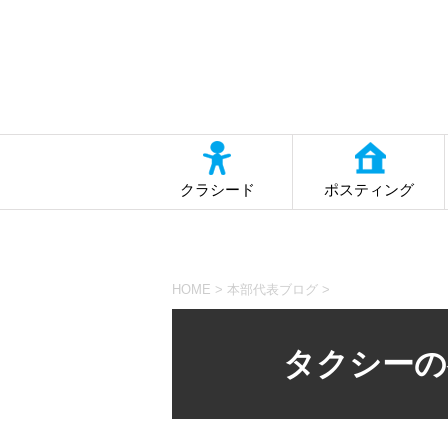
クラシード
ポスティング
HOME
>
本部代表ブログ
>
タクシーの