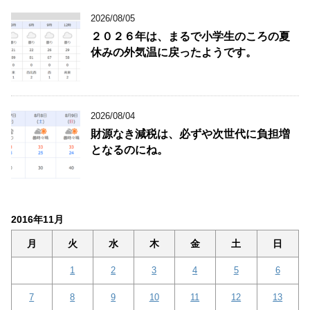
2026/08/05
２０２６年は、まるで小学生のころの夏
休みの外気温に戻ったようです。
2026/08/04
財源なき減税は、必ずや次世代に負担増
となるのにね。
2016年11月
月
火
水
木
金
土
日
1
2
3
4
5
6
7
8
9
10
11
12
13