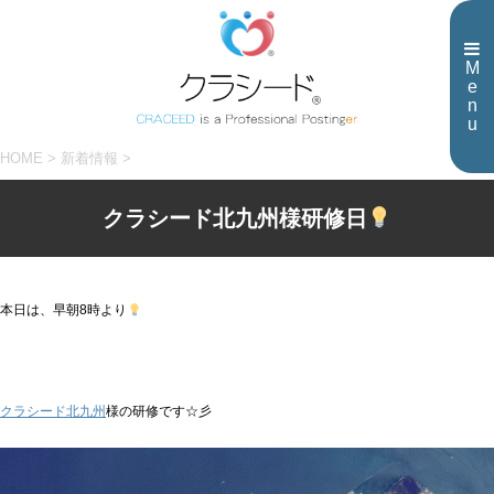
M
e
n
u
HOME
>
新着情報
>
クラシード北九州様研修日
本日は、早朝8時より
クラシード北九州
様の研修です☆彡