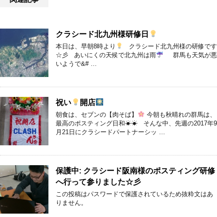
クラシード北九州様研修日
本日は、早朝8時より
クラシード北九州様の研修です
☆彡 あいにくの天候で北九州は雨
群馬も天気が悪
いようで&# …
祝い
開店
朝食は、セブンの【肉そば】
今朝も秋晴れの群馬は、
最高のポスティング日和☀☀ そんな中、先週の2017年9
月21日にクラシードパートナーシッ …
保護中: クラシード阪南様のポスティング研修
へ行って参りました☆彡
この投稿はパスワードで保護されているため抜粋文はあ
りません。