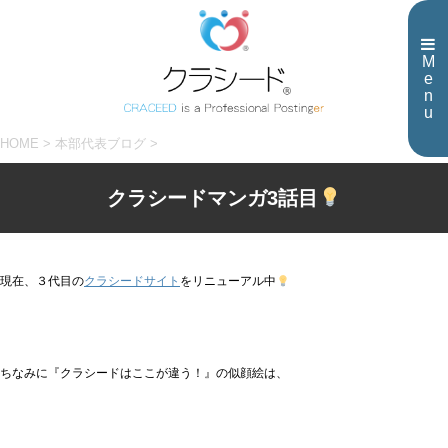
M
e
n
u
HOME
>
本部代表ブログ
>
クラシードマンガ3話目
現在、３代目の
クラシードサイト
をリニューアル中
ちなみに『クラシードはここが違う！』の似顔絵は、