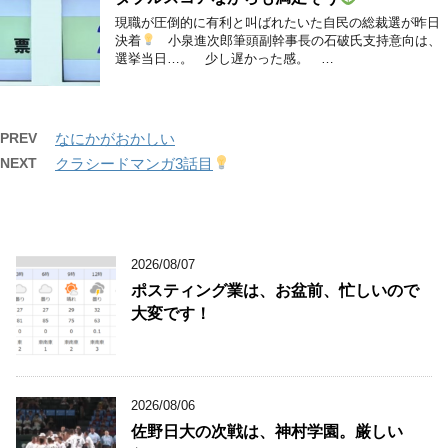
現職が圧倒的に有利と叫ばれたいた自民の総裁選が昨日
決着
小泉進次郎筆頭副幹事長の石破氏支持意向は、
選挙当日…。 少し遅かった感。 …
PREV
なにかがおかしい
NEXT
クラシードマンガ3話目
2026/08/07
ポスティング業は、お盆前、忙しいので
大変です！
2026/08/06
佐野日大の次戦は、神村学園。厳しい