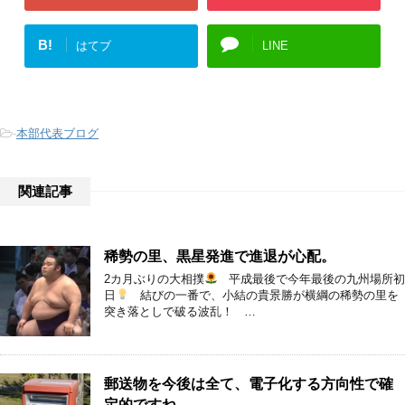
B!
はてブ
LINE
-
本部代表ブログ
関連記事
稀勢の里、黒星発進で進退が心配。
2カ月ぶりの大相撲
平成最後で今年最後の九州場所初
日
結びの一番で、小結の貴景勝が横綱の稀勢の里を
突き落としで破る波乱！ …
郵送物を今後は全て、電子化する方向性で確
定的ですね。