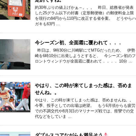
約30年ぶりの値上げかぁ～。。。 昨日、総務省が発表
した25グラム以下の封書（定形郵便物）の郵便料金上限
を現行の84円から110円に改正する省令案。 どうやらハ
ガキも63円 …
今シーズン初、全面霜に覆われて．．．
昨日は、9時30分に川崎駅にてMTGだったため、 伊勢
崎を6時10分に出発しようとすると、 今シーズン初のフ
ロントウィンドウが全面霜に覆われて．．．． 10分 …
やはり、この時が来てしまった感は、否めま
せんね。。
やはり、この時が来てしまった感は、否めませんね。。
今季、投手としての出場は絶望。 もう6月頃からも疲労
での不調交代や8月3日のマリナーズ戦では、痙攣での交
代などをしていま …
ダブルスコアながらも満足そう