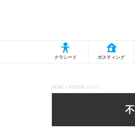
クラシード
ポスティング
HOME
>
本部代表ブログ
>
不