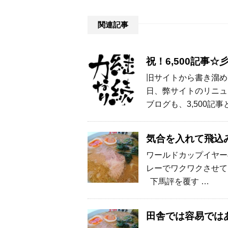
関連記事
祝！6,500記事
旧サイトから書き溜め
日、弊サイトのリニュ
ブログも、3,500記事
気合を入れて飛込
ワールドカップイヤー
レーでワクワクさせて
下馬評を覆す …
田舎では容易では